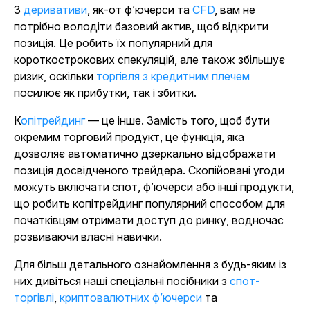
З
деривативи
, як-от ф’ючерси та
CFD
, вам не
потрібно володіти базовий актив, щоб відкрити
позиція. Це робить їх популярний для
короткострокових спекуляцій, але також збільшує
ризик, оскільки
торгівля з кредитним плечем
посилює як прибутки, так і збитки.
Копітрейдинг
— це інше. Замість того, щоб бути
окремим торговий продукт, це функція, яка
дозволяє автоматично дзеркально відображати
позиція досвідченого трейдера. Скопійовані угоди
можуть включати спот, ф’ючерси або інші продукти,
що робить копітрейдинг популярний способом для
початківцям отримати доступ до ринку, водночас
розвиваючи власні навички.
Для більш детального ознайомлення з будь-яким із
них дивіться наші спеціальні посібники з
спот-
торгівлі
,
криптовалютних ф’ючерси
та