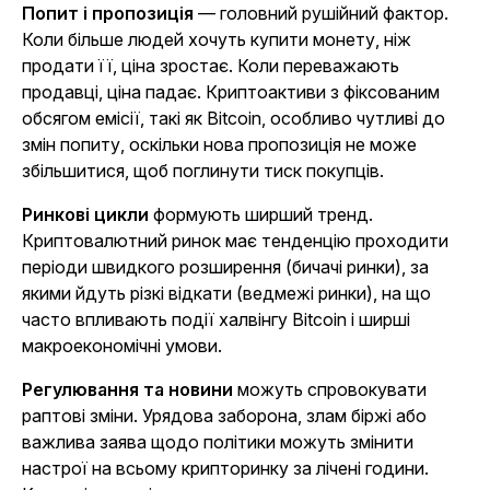
Попит і пропозиція
— головний рушійний фактор.
Коли більше людей хочуть купити монету, ніж
продати її, ціна зростає. Коли переважають
продавці, ціна падає. Криптоактиви з фіксованим
обсягом емісії, такі як Bitcoin, особливо чутливі до
змін попиту, оскільки нова пропозиція не може
збільшитися, щоб поглинути тиск покупців.
Ринкові цикли
формують ширший тренд.
Криптовалютний ринок має тенденцію проходити
періоди швидкого розширення (бичачі ринки), за
якими йдуть різкі відкати (ведмежі ринки), на що
часто впливають події халвінгу Bitcoin і ширші
макроекономічні умови.
Регулювання та новини
можуть спровокувати
раптові зміни. Урядова заборона, злам біржі або
важлива заява щодо політики можуть змінити
настрої на всьому крипторинку за лічені години.