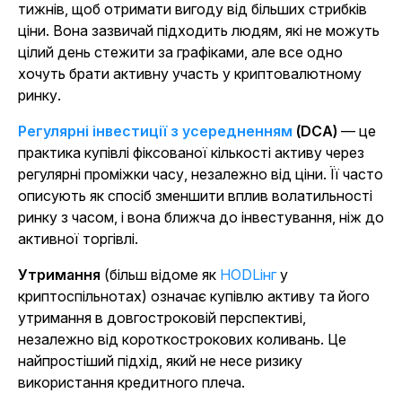
тижнів, щоб отримати вигоду від більших стрибків
ціни. Вона зазвичай підходить людям, які не можуть
цілий день стежити за графіками, але все одно
хочуть брати активну участь у криптовалютному
ринку.
Регулярні інвестиції з усередненням
(DCA)
— це
практика купівлі фіксованої кількості активу через
регулярні проміжки часу, незалежно від ціни. Її часто
описують як спосіб зменшити вплив волатильності
ринку з часом, і вона ближча до інвестування, ніж до
активної торгівлі.
Утримання
(більш відоме як
HODLінг
у
криптоспільнотах) означає купівлю активу та його
утримання в довгостроковій перспективі,
незалежно від короткострокових коливань. Це
найпростіший підхід, який не несе ризику
використання кредитного плеча.