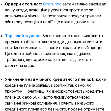
Ордери стоп-лос:
Стоп-лос
автоматично закриває
вашу угоду, якщо ціна рухається проти вас за
визначений рівень. Це позбавляє спокуси тримати
збиткову позицію в надії, що вона відновиться.
Торговий журнал
:
Запис ваших входів, виходів та
аргументації для кожної угоди допомагає виявити
постійні помилки та з часом покращити свій процес.
Це одна з найпростіших звичок, яка відрізняє
трейдерів, що вдосконалюються, від тих, хто
стоїть на місці.
Уникнення надмірного кредитного плеча:
Високе
кредитне плече збільшує збитки так само, як і
прибутки. Початківці, які використовують кредитне
плече 20x або 50x, часто ліквідуються через
звичайні ринкові коливання. Почніть з низького
кредитного плеча або без нього, поки не отримаєте