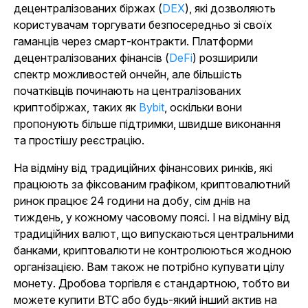
децентралізованих біржах (
DEX
), які дозволяють
користувачам торгувати безпосередньо зі своїх
гаманців через смарт-контракти. Платформи
децентралізованих фінансів (
DeFi
) розширили
спектр можливостей ончейн, але більшість
початківців починають на централізованих
криптобіржах, таких як
Bybit
, оскільки вони
пропонують більше підтримки, швидше виконання
та простішу реєстрацію.
На відміну від традиційних фінансових ринків, які
працюють за фіксованим графіком, криптовалютний
ринок працює 24 години на добу, сім днів на
тиждень, у кожному часовому поясі. І на відміну від
традиційних валют, що випускаються центральними
банками, криптовалюти не контролюються жодною
організацією. Вам також не потрібно купувати цілу
монету. Дробова торгівля є стандартною, тобто ви
можете купити BTC або будь-який інший актив на