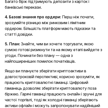
Багато бірж підтримують депозити з карток і
банківські перекази.
4. Базові знання про ордери:
Перш ніж почати,
зрозумійте різницю між ринковим і лімітним
ордером. Більшість платформ мають підказки та
статті довідки.
5. План:
Знайте, чим ви хочете торгувати, якою
сумою готові ризикнути та на якому етапі вийдете з
угоди. Починати без плану — одна з
найпоширеніших помилок початківців.
Якщо ви плануєте зберігати криптоактиви в
довгостроковій перспективі, корисно зрозуміти, як
працюють криптовалютні гаманці. Цифровий
гаманець дозволяє зберігати криптовалюту поза
біржею. Гарячі гаманці працюють онлайн і зручні для
частої торгівлі, тоді як холодні гаманці зберігають
активи офлайн і можуть запропонувати надійніший