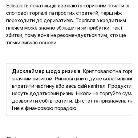
Більшість початківців вважають корисним почати зі
спотової торгівлі та простих стратегій, перш ніж
переходити до деривативів. Торгівля з кредитним
плечем може значно збільшити як прибутки, так і
збитки, тому вона не рекомендується тим, хто ще
тільки вивчає основи.
Дисклеймер щодо ризиків:
Криптовалютна торгівля
значним ризиком. Ринкові ціни є дуже волатильними,
втратити частину або весь свій капітал. Продукти з
несуть додатковий ризик. Ніколи не торгуйте сумами
дозволити собі втратити. Ця стаття призначена лише
і не є фінансовою порадою.