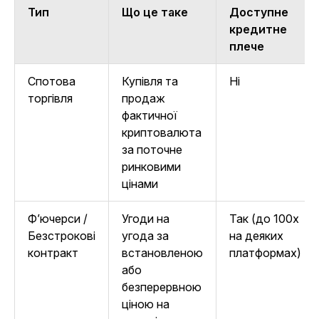
Тип
Що це таке
Доступне
кредитне
плече
Спотова
Купівля та
Ні
торгівля
продаж
фактичної
криптовалюта
за поточне
ринковими
цінами
Ф’ючерси /
Угоди на
Так (до 100x
Безстрокові
угода за
на деяких
контракт
встановленою
платформах)
або
безперервною
ціною на