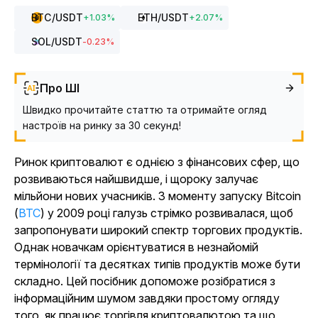
BTC
/USDT
ETH
/USDT
+
1.03
%
+
2.07
%
SOL
/USDT
-0.23
%
Про ШІ
Швидко прочитайте статтю та отримайте огляд
настроїв на ринку за 30 секунд!
Ринок криптовалют є однією з фінансових сфер, що
розвиваються найшвидше, і щороку залучає
мільйони нових учасників. З моменту запуску Bitcoin
(
BTC
) у 2009 році галузь стрімко розвивалася, щоб
запропонувати широкий спектр торгових продуктів.
Однак новачкам орієнтуватися в незнайомій
термінології та десятках типів продуктів може бути
складно. Цей посібник допоможе розібратися з
інформаційним шумом завдяки простому огляду
того, як працює торгівля криптовалютою та що