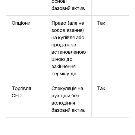
основі
базовий актив
Опціони
Право (але не
Так
зобов'язання)
на купівля або
продаж за
встановленою
ціною до
закінчення
терміну дії
Торгівля
Спекуляція на
Так
CFD
рух ціни без
володіння
базовий актив