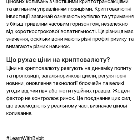
цінових коливань з частішими криптотрансакціями
та активним управлінням позиціями. Криптовалютні
інвестиції зазвичай означають купівлю та утримання
з більш тривалим часовим горизонтом, незалежно
від короткострокової волатильності. Ця різниця має
значення, оскільки вони мають різні профілі ризику та
вимагають різних навичок.
Що рухає ціни на криптовалюту?
Ціни на криптовалюту реагують на динаміку попиту
та пропозиції, загальноринкові цикли, регуляторні
новини, оновлення технології блокчейн та великі
угоди від «китів» або інституційних гравців. Жоден
фактор не контролює ринок. Це поєднання цих сил,
що взаємодіють у реальному часі, визначає цінові
коливання.
#LearnWithBybit