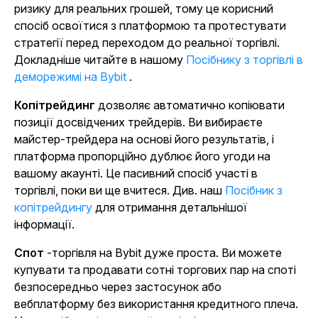
ризику для реальних грошей, тому це корисний
спосіб освоїтися з платформою та протестувати
стратегії перед переходом до реальної торгівлі.
Докладніше читайте в нашому
Посібнику з торгівлі в
деморежимі на Bybit
.
Копітрейдинг
дозволяє автоматично копіювати
позиції досвідчених трейдерів. Ви вибираєте
майстер-трейдера на основі його результатів, і
платформа пропорційно дублює його угоди на
вашому акаунті. Це пасивний спосіб участі в
торгівлі, поки ви ще вчитеся. Див. наш
Посібник з
копітрейдингу
для отримання детальнішої
інформації.
Спот
-торгівля на Bybit дуже проста. Ви можете
купувати та продавати сотні торгових пар на споті
безпосередньо через застосунок або
вебплатформу без використання кредитного плеча.