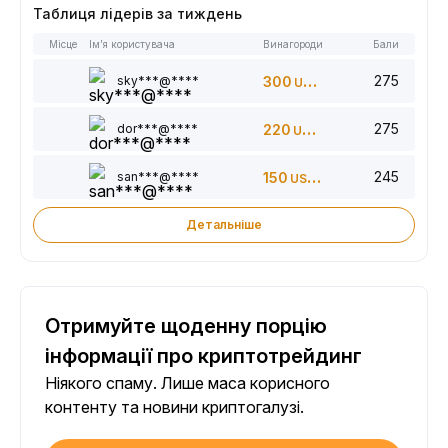
Таблиця лідерів за тиждень
Місце
Ім’я користувача
Винагороди
Бали
275
sky***@****
300
USDT
275
dor***@****
220
USDT
245
san***@****
150
USDT
Детальніше
Отримуйте щоденну порцію
інформації про криптотрейдинг
Ніякого спаму. Лише маса корисного
контенту та новини криптогалузі.