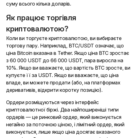
суму всього кілька доларів.
Як працює торгівля
криптовалютою?
Коли ви торгуєте криптовалютою, ви вибираєте
торгову пару. Наприклад, BTC/USDT означає, що
ціна Bitcoin вказана в Tether. Якщо ціна BTC зростає
з 60 000 USDT до 66 000 USDT, пара виросла на
10%. Якщо ви вважаєте, що вартість BTC зросте, ви
купуєте її за USDT. Якщо ви вважаєте, що ціна
впаде, ви можете продати (або, на платформах
деривативів, відкрити коротку позицію).
Ордери розміщуються через інтерфейс
криптовалютної біржі. Два найпоширеніші типи
ордерів — це ринковий ордер, який виконується
негайно за поточною ціною, і лімітний ордер, який
виконується, лише якщо ціна досягає вказаного