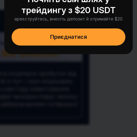
трейдингу з $20 USDT
ареєструйтесь, внесіть депозит й отримайте $20
Приєднатися