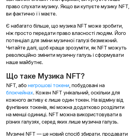
право слухати музику. Якщо ви купуєте музику NFT,
ви фактично її маєте.
Є набагато більше, що музика NFT може зробити,
ніж просто передати право власності людям. Його
потенціал для зміни музичної галузі безмежний.
Читайте далі, щоб краще зрозуміти, як NFT можуть
революційно змінити музичну галузь і сформувати
наше майбутнє.
Що таке Музика NFT?
NFT, або
негрошові токени
, побудовані на
блокчейнах
. Кожен NFT унікальний, оскільки для
кожного активу є лише один токен. На відміну від
фунгівних токенів, які можна додатково розділити
на менші одиниці. NFT можна використовувати в
різних галузях, серед яких лише музична галузь.
Музичні NFT — це новий спосіб збирати, продавати