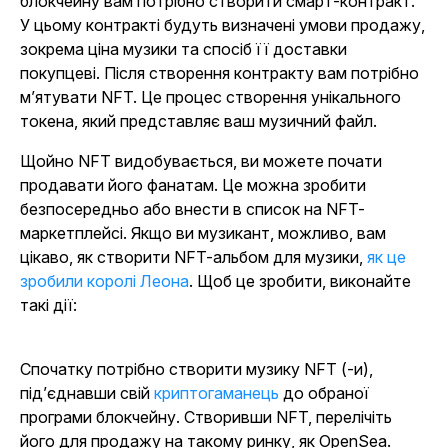
блокчейну вам потрібно створити смарт-контракт.
У цьому контракті будуть визначені умови продажу,
зокрема ціна музики та спосіб її доставки
покупцеві. Після створення контракту вам потрібно
м’ятувати NFT. Це процес створення унікального
токена, який представляє ваш музичний файл.
Щойно NFT видобувається, ви можете почати
продавати його фанатам. Це можна зробити
безпосередньо або внести в список на NFT-
маркетплейсі. Якщо ви музикант, можливо, вам
цікаво, як створити NFT-альбом для музики,
як це
зробили королі Леона
. Щоб це зробити, виконайте
такі дії:
Спочатку потрібно створити музику NFT (-и),
під’єднавши свій
криптогаманець
до обраної
програми блокчейну. Створивши NFT, перелічіть
його для продажу на такому ринку, як OpenSea.