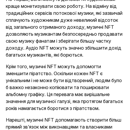
краще монетизувати свою роботу. На відміну від
традиційних сервісів потокової музики, які зазвичай
сплачують художникам дуже невеликий відсоток
від загального отриманого доходу, музичні NFT
дозволяють музикантам безпосередньо продавати
свою музику фанатам і зберігати більшу частку
доходу. Аудіо NFT можуть значно збільшити дохід
багатьох музикантів, які борються.
Крім того, музичні NFT можуть допомогти
зменшити піратство. Оскільки кожен NFT є
унікальним і не може бути відтворений, людям було
б важко незаконно копіювати та поширювати
альбомну графіку. Ця перевага має вирішальне
значення для музичної галузі, яка протягом багатьох
років намагається боротися з піратством.
Нарешті, музичні NFT допомагають створити більш
прямий зв’язок між виконавцями та власниками