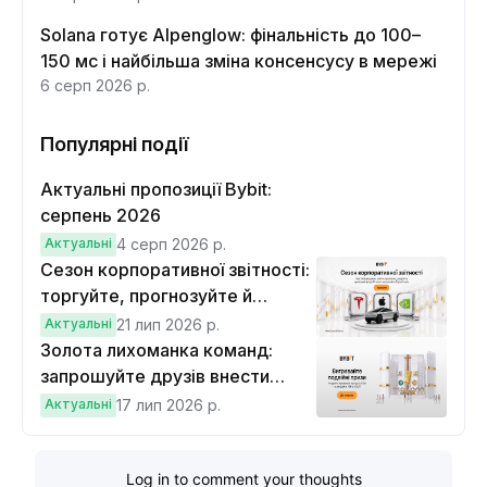
Solana готує Alpenglow: фінальність до 100–
150 мс і найбільша зміна консенсусу в мережі
6 серп 2026 р.
Популярні події
Актуальні пропозиції Bybit:
серпень 2026
Актуальні
4 серп 2026 р.
Сезон корпоративної звітності:
торгуйте, прогнозуйте й
вигравайте Cybertruck
Актуальні
21 лип 2026 р.
Золота лихоманка команд:
запрошуйте друзів внести
депозит на $100 і торгувати на
Актуальні
17 лип 2026 р.
$10, щоб виграти подвійні
винагороди
Log in to comment your thoughts