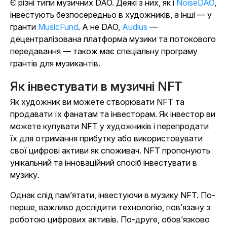
Є різні типи музичних DAO. Деякі з них, як і
NoiseDAO
,
інвестують безпосередньо в художників, а інші — у
гранти
MusicFund
. А не DAO,
Audius
—
децентралізована платформа музики та потокового
передавання — також має спеціальну програму
грантів для музикантів.
Як інвестувати в музичні NFT
Як художник ви можете створювати NFT та
продавати їх фанатам та інвесторам. Як інвестор ви
можете купувати NFT у художників і перепродати
їх для отримання прибутку або використовувати
свої цифрові активи як споживач. NFT пропонують
унікальний та інноваційний спосіб інвестувати в
музику.
Однак слід пам’ятати, інвестуючи в музику NFT. По-
перше, важливо дослідити технологію, пов’язану з
роботою цифрових активів. По-друге, обов’язково