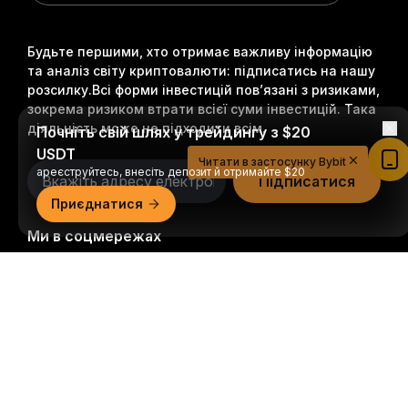
Будьте першими, хто отримає важливу інформацію
та аналіз світу криптовалюти: підписатись на нашу
розсилку.
Всі форми інвестицій пов’язані з ризиками,
зокрема ризиком втрати всієї суми інвестицій. Така
Почніть свій шлях у трейдингу з $20
діяльність може не підходити всім.
USDT
Читати в застосунку Bybit
ареєструйтесь, внесіть депозит й отримайте $20
Підписатися
Приєднатися
Ми в соцмережах
Докладний огляд
© 2018-2026 Bybit.com. Всі права захищені.