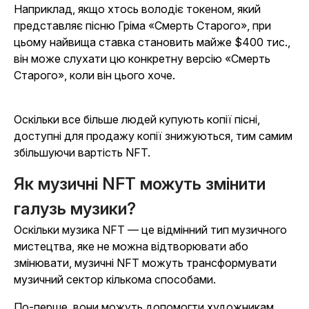
Наприклад, якщо хтось володіє токеном, який
представляє пісню Гріма «Смерть Старого», при
цьому найвища ставка становить майже $400 тис.,
він може слухати цю конкретну версію «Смерть
Старого», коли він цього хоче.
Оскільки все більше людей купують копії пісні,
доступні для продажу копії знижуються, тим самим
збільшуючи вартість NFT.
Як музичні NFT можуть змінити
галузь музики?
Оскільки музика NFT — це відмінний тип музичного
мистецтва, яке не можна відтворювати або
змінювати, музичні NFT можуть трансформувати
музичний сектор кількома способами.
По-перше, вони можуть допомогти художникам