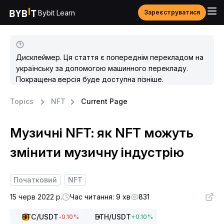
Bybit Learn
Зареєструватися
Дисклеймер. Ця стаття є попереднім перекладом на
українську за допомогою машинного перекладу.
Покращена версія буде доступна пізніше.
Topics
NFT
Current Page
Музичні NFT: як NFT можуть
змінити музичну індустрію
Початковий
NFT
15 черв 2022 р.
Час читання: 9 хв
831
BTC
/USDT
ETH
/USDT
-0.10
%
+
0.10
%