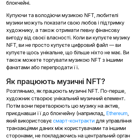
блокчейні.
Купуючи та володіючи музикою NFT, любителі
музики можуть показати свою любов і підтримку
художнику, а також отримати певну фінансову
вигоду від своєї власності. Коли ви купуєте музику
NFT, ви не просто купуєте цифровий файл — ви
купуєте щось унікальне, що більше ніхто не має. Ви
також можете торгувати музикою NFT з іншими
фанатами або перепродати її.
Як працюють музичні NFT?
Розгляньмо, як працюють музичні NFT. По-перше,
художник створює унікальний музичний елемент.
Потім вони перетворюють цю музику на актив,
приєднавши її до блокчейну (наприклад,
Ethereum
,
який використовує
смарт-контракти
для управління
транзакціями даних між користувачами та іншими
сторонами, не покладаючись на центральний орган