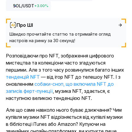
SOL
/USDT
+
3.00
%
Про ШІ
Швидко прочитайте статтю та отримайте огляд
настроїв на ринку за 30 секунд!
Розповідаючи про NFT, зображення цифрового
мистецтва та колекціони часто згадуються
першими. Але з того часу розвинулися багато інших
тенденцій NFT
— від ігор NFT до телешоу NFT. І з
оновленням
собаки-сноп, що включила NFT до
записів ферт-пункції
, музика NFT, здається, є
наступною великою тенденцією NFT.
Але що саме навколо нього буває дзижчання? Чим
купівля музики NFT відрізняється від купівлі музики
в бібліотеці iTunes або Amazon? Купуючи на
звичайних онлайн-платформах, ви купуєте лише