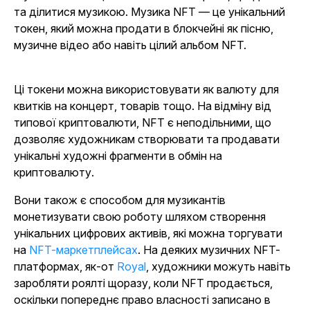
та ділитися музикою. Музика NFT — це унікальний
токен, який можна продати в блокчейні як пісню,
музичне відео або навіть цілий альбом NFT.
Ці токени можна використовувати як валюту для
квитків на концерт, товарів тощо. На відміну від
типової криптовалюти, NFT є неподільними, що
дозволяє художникам створювати та продавати
унікальні художні фрагменти в обмін на
криптовалюту.
Вони також є способом для музикантів
монетизувати свою роботу шляхом створення
унікальних цифрових активів, які можна торгувати
на
NFT-маркетплейсах
. На деяких музичних NFT-
платформах, як-от
Royal
, художники можуть навіть
заробляти роялті щоразу, коли NFT продається,
оскільки попереднє право власності записано в