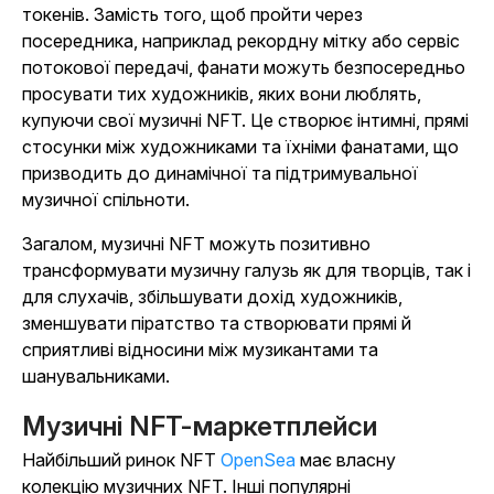
токенів. Замість того, щоб пройти через
посередника, наприклад рекордну мітку або сервіс
потокової передачі, фанати можуть безпосередньо
просувати тих художників, яких вони люблять,
купуючи свої музичні NFT. Це створює інтимні, прямі
стосунки між художниками та їхніми фанатами, що
призводить до динамічної та підтримувальної
музичної спільноти.
Загалом, музичні NFT можуть позитивно
трансформувати музичну галузь як для творців, так і
для слухачів, збільшувати дохід художників,
зменшувати піратство та створювати прямі й
сприятливі відносини між музикантами та
шанувальниками.
Музичні NFT-маркетплейси
Найбільший ринок NFT
OpenSea
має власну
колекцію музичних NFT. Інші популярні