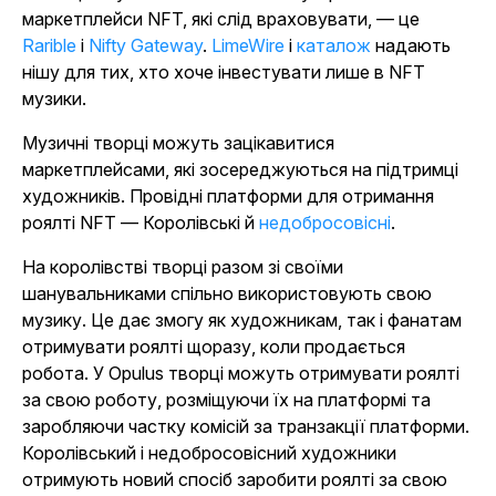
маркетплейси NFT, які слід враховувати, — це
Rarible
і
Nifty Gateway
.
LimeWire
і
каталож
надають
нішу для тих, хто хоче інвестувати лише в NFT
музики.
Музичні творці можуть зацікавитися
маркетплейсами, які зосереджуються на підтримці
художників. Провідні платформи для отримання
роялті NFT — Королівські й
недобросовісні
.
На королівстві творці разом зі своїми
шанувальниками спільно використовують свою
музику. Це дає змогу як художникам, так і фанатам
отримувати роялті щоразу, коли продається
робота. У Opulus творці можуть отримувати роялті
за свою роботу, розміщуючи їх на платформі та
заробляючи частку комісій за транзакції платформи.
Королівський і недобросовісний художники
отримують новий спосіб заробити роялті за свою