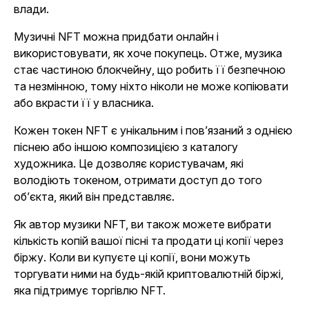
влади.
Музичні NFT можна придбати онлайн і
використовувати, як хоче покупець. Отже, музика
стає частиною блокчейну, що робить її безпечною
та незмінною, тому ніхто ніколи не може копіювати
або вкрасти її у власника.
Кожен токен NFT є унікальним і пов’язаний з однією
піснею або іншою композицією з каталогу
художника. Це дозволяє користувачам, які
володіють токеном, отримати доступ до того
об’єкта, який він представляє.
Як автор музики NFT, ви також можете вибрати
кількість копій вашої пісні та продати ці копії через
біржу. Коли ви купуєте ці копії, вони можуть
торгувати ними на будь-якій криптовалютній біржі,
яка підтримує торгівлю NFT.