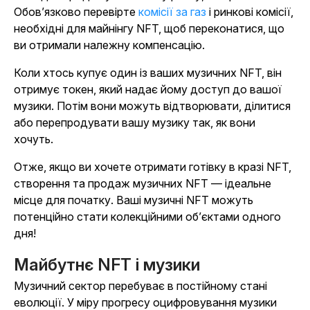
Обов’язково перевірте
комісії за газ
і ринкові комісії,
необхідні для майнінгу NFT, щоб переконатися, що
ви отримали належну компенсацію.
Коли хтось купує один із ваших музичних NFT, він
отримує токен, який надає йому доступ до вашої
музики. Потім вони можуть відтворювати, ділитися
або перепродувати вашу музику так, як вони
хочуть.
Отже, якщо ви хочете отримати готівку в кразі NFT,
створення та продаж музичних NFT — ідеальне
місце для початку. Ваші музичні NFT можуть
потенційно стати колекційними об’єктами одного
дня!
Майбутнє NFT і музики
Музичний сектор перебуває в постійному стані
еволюції. У міру прогресу оцифровування музики