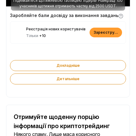
Піднімайтеся щотижневою таблицею лідерів! Найкращі 100
учасників щотижня отримають частку від 2500 USDT.
Заробляйте бали досвіду за виконання завдань
Реєстрація нових користувачів
Зареєструватися
Тільки
+10
Докладніше
Детальніше
Отримуйте щоденну порцію
інформації про криптотрейдинг
Ніякого спаму. Лише маса корисного