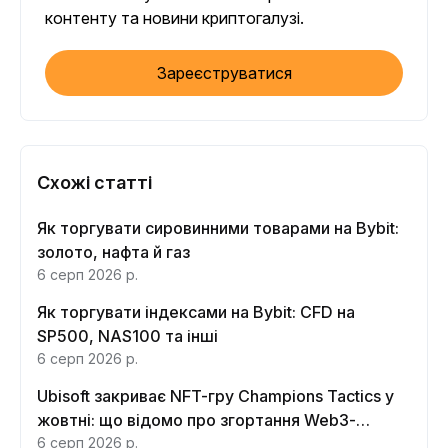
контенту та новини криптогалузі.
Зареєструватися
Схожі статті
Як торгувати сировинними товарами на Bybit:
золото, нафта й газ
6 серп 2026 р.
Як торгувати індексами на Bybit: CFD на
SP500, NAS100 та інші
6 серп 2026 р.
Ubisoft закриває NFT-гру Champions Tactics у
жовтні: що відомо про згортання Web3-
функцій
6 серп 2026 р.