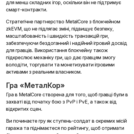
для менш складних ігор, оскільки він не підтримує
смарт-контракти.
Стратегічне партнерство
MetalCore
з блокчейном
zkEVM, що не підлягає зміні, підвищує безпеку,
масштабованість і швидкість транзакцій гри,
забезпечуючи бездоганний і надійний ігровий досвід
для гравців.
Використання блокчейну також
підкреслює механіку гри, що дає гравцям змогу
володіти, торгувати та монетизувати ігровими
активами з реальним власником.
Гра «МеталКор»
Гра
в MetalCore
створена для того, щоб гравці були в
захваті від початку бою з PvP і PvE, а також від
відкритих сцен.
Ви починаєте гру як ступень-солдат в окремих місій
гаража та піднімаєтеся по рейтингу, щоб отримати