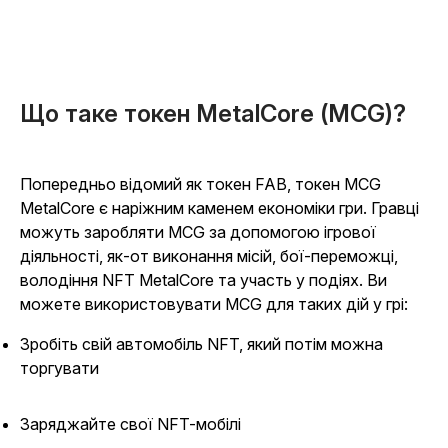
Що таке токен MetalCore (MCG)?
Попередньо відомий як токен FAB, токен MCG
MetalCore є наріжним каменем економіки гри. Гравці
можуть заробляти MCG за допомогою ігрової
діяльності, як-от виконання місій, бої-переможці,
володіння NFT MetalCore та участь у подіях. Ви
можете використовувати MCG для таких дій у грі:
Зробіть свій автомобіль NFT, який потім можна
торгувати
Заряджайте свої NFT-мобілі