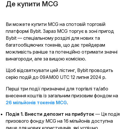
Де купити MCG
Ви можете купити MCG на спотовій торговій
платформі Bybit. Зараз MCG торгує в зоні пригод
Bybit — спеціальному розділі для нових та
багатообіцяючих токенів, що дає трейдерам
можливість раніше та потенційно отримати значні
винагороди, але за вищою комісією.
Щоб відсвяткувати цей лістинг, Bybit проводить
серію подій до 09AM00 UTC 12 липня 2024 р.
Перші три події призначені для торгівлі та/або
внесення коштів із загальним призовим фондом на
26 мільйонів токенів MCG
.
Подія 1. Внести депозит на прибуток
— Ця подія
призового фонду MCG на 16 мільйонів доступна
лише для нових користувачів, які успішно