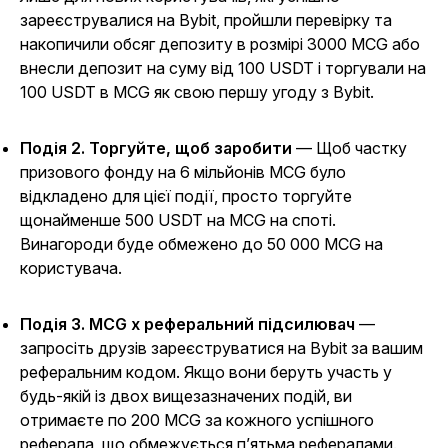
зареєструвалися на Bybit, пройшли перевірку та
накопичили обсяг депозиту в розмірі 3000 MCG або
внесли депозит на суму від 100 USDT і торгували на
100 USDT в MCG як свою першу угоду з Bybit.
Подія 2. Торгуйте, щоб заробити
— Щоб частку
призового фонду на 6 мільйонів MCG було
відкладено для цієї події, просто торгуйте
щонайменше 500 USDT на MCG на споті.
Винагороди буде обмежено до 50 000 MCG на
користувача.
Подія 3. MCG x реферальний підсилювач
—
запросіть друзів зареєструватися на Bybit за вашим
реферальним кодом. Якщо вони беруть участь у
будь-якій із двох вищезазначених подій, ви
отримаєте по 200 MCG за кожного успішного
реферала, що обмежується п’ятьма рефералами.