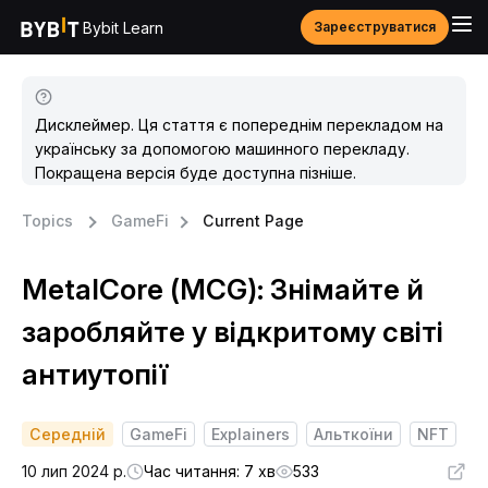
Bybit Learn
Зареєструватися
Дисклеймер. Ця стаття є попереднім перекладом на
українську за допомогою машинного перекладу.
Покращена версія буде доступна пізніше.
Topics
GameFi
Current Page
MetalCore (MCG): Знімайте й
заробляйте у відкритому світі
антиутопії
Середній
GameFi
Explainers
Альткоїни
NFT
10 лип 2024 р.
Час читання: 7 хв
533