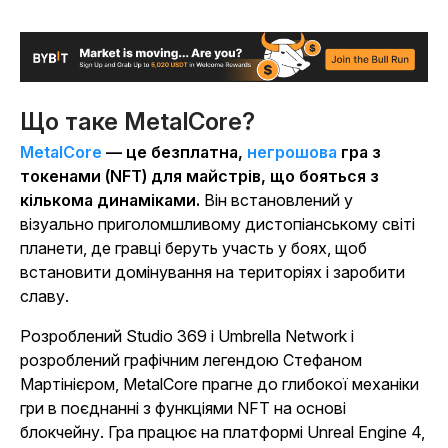
Що таке MetalCore?
MetalCore
— це безплатна,
негрошова
гра з
токенами (NFT) для майстрів, що бояться з
кількома динаміками.
Він встановлений у
візуально приголомшливому дистопіанському світі
планети, де гравці беруть участь у боях, щоб
встановити домінування на територіях і заробити
славу.
Розроблений Studio 369 і Umbrella Network і
розроблений графічним легендою Стефаном
Мартінієром,
MetalCore
прагне до глибокої механіки
гри в поєднанні з функціями NFT на основі
блокчейну. Гра працює на платформі Unreal Engine 4,