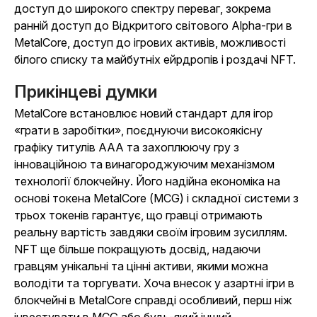
доступ до широкого спектру переваг, зокрема
ранній доступ до
Відкритого світового Alpha-гри в
MetalCore
, доступ до ігрових активів, можливості
білого списку та майбутніх ейрдропів і роздачі NFT.
Прикінцеві думки
MetalCore
встановлює новий стандарт для ігор
«грати в заробітки», поєднуючи високоякісну
графіку титулів AAA та захоплюючу гру з
інноваційною та винагороджуючим механізмом
технології блокчейну. Його надійна економіка на
основі токена MetalCore (MCG) і складної системи з
трьох токенів гарантує, що гравці отримають
реальну вартість завдяки своїм ігровим зусиллям.
NFT ще більше покращують досвід, надаючи
гравцям унікальні та цінні активи, якими можна
володіти та торгувати. Хоча
внесок
у азартні ігри в
блокчейні в MetalCore
справді особливий, перш ніж