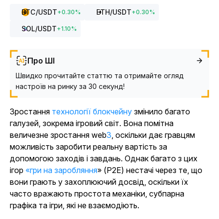
BTC
/USDT
ETH
/USDT
+
0.30
%
+
0.30
%
SOL
/USDT
+
1.10
%
Про ШІ
Швидко прочитайте статтю та отримайте огляд
настроїв на ринку за 30 секунд!
Зростання
технології блокчейну
змінило багато
галузей, зокрема ігровий світ. Вона помітна
величезне зростання web
3
, оскільки дає гравцям
можливість заробити реальну вартість за
допомогою заходів і завдань. Однак багато з цих
ігор
«гри на заробляння
» (P2E) нестачі через те, що
вони грають у захоплюючий досвід, оскільки їх
часто вражають простота механіки, субпарна
графіка та ігри, які не взаємодіють.