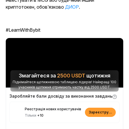
інвестувати в MCG або будь-який інший
криптотокен, обов’язково
ДИОР
.
#LearnWithBybit
Змагайтеся за
2500
USDT
щотижня
Піднімайтеся щотижневою таблицею лідерів! Найкращі 100
учасників щотижня отримають частку від 2500 USDT.
Заробляйте бали досвіду за виконання завдань
Реєстрація нових користувачів
Зареєструватися
Тільки
+10