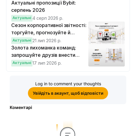
Актуальні пропозиції Bybit:
серпень 2026
Актуальні
4 серп 2026 р.
Сезон корпоративної звітності:
торгуйте, прогнозуйте й
вигравайте Cybertruck
Актуальні
21 лип 2026 р.
Золота лихоманка команд:
запрошуйте друзів внести
депозит на $100 і торгувати на
Актуальні
17 лип 2026 р.
$10, щоб виграти подвійні
винагороди
Log in to comment your thoughts
Увійдіть в акаунт, щоб відповісти
Коментарі