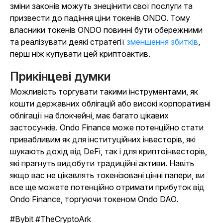
зміни законів можуть знецінити свої послуги та
призвести до падіння ціни токенів ONDO. Тому
власники токенів ONDO повинні бути обережними
та реалізувати деякі
стратегії
зменшення збитків
,
перш ніж купувати цей криптоактив.
Прикінцеві думки
Можливість торгувати такими інструментами, як
кошти державних облігацій або високі корпоративні
облігації на блокчейні, має багато цікавих
застосунків. Ondo Finance може потенційно стати
привабливим як для інституційних інвесторів, які
шукають дохід від DeFi, так і для криптоінвесторів,
які прагнуть видобути традиційні активи. Навіть
якщо вас не цікавлять токенізовані цінні папери, ви
все ще можете потенційно отримати прибуток від
Ondo Finance, торгуючи токеном Ondo DAO.
#Bybit #TheCryptoArk