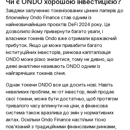
Чи є ONDO хорошою інвестицією?
Завдяки залученню токенізованих цінних паперів до
блокчейну Ondo Finance став одним із
найнезвичайніших проєктів DeFi 2024 року. Це
дозволило йому привернути багато уваги, і
власники токенів Ondo вже отримали вражаючий
прибуток. Якщо це може привабити багато
інституційних інвесторів, ринкова капіталізація
ONDO може різко знизитися, тому не дивно, що
деякі аналітики називають ONDO одним із
найгарячіших токенів січня.
Однак токени ONDO все ще досить нові. Навіть
невеликих проблем, як-от інвестор, який продає
свої токени, може бути достатньо, щоб протягом
тривалого часу вплинути на ціни, а фінансова
система також вразлива до змін у нормативних
актах. Оскільки Ondo Finance настільки тісно
пов’язаний з традиційними фінансовими ринками,