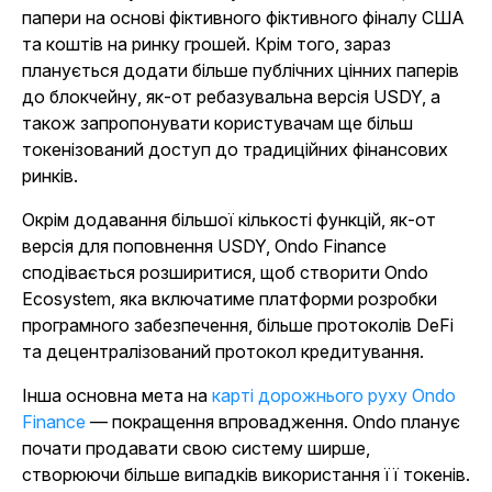
папери на основі фіктивного фіктивного фіналу США
та коштів на ринку грошей. Крім того, зараз
планується додати більше публічних цінних паперів
до блокчейну, як-от ребазувальна версія USDY, а
також запропонувати користувачам ще більш
токенізований доступ до традиційних фінансових
ринків.
Окрім додавання більшої кількості функцій, як-от
версія для поповнення USDY, Ondo Finance
сподівається розширитися, щоб створити Ondo
Ecosystem, яка включатиме платформи розробки
програмного забезпечення, більше протоколів DeFi
та децентралізований протокол кредитування.
Інша основна мета на
карті дорожнього руху Ondo
Finance
— покращення впровадження. Ondo планує
почати продавати свою систему ширше,
створюючи більше випадків використання її токенів.