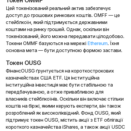
Токен OMMF
Цей токенізований реальний актив забезпечує
доступ до грошових ринкових коштів. OMFF — це
стейблкоїн, який підтримується державними
коштами на ринку грошей. Однак, оскільки він
токенізований, його можна передавати цілодобово.
Токени OMMF базуються на
мережі
Ethereum
.
Їхня
основна мета — бути доступною формою застави.
Токен OUSG
ФінансOUSG
ґрунтується на короткострокових
казначействах США ETF. Ця інституційна
інституційна інвестиція має бути стабільною та
передбачуваною, а отже привабливою для
власників стейблкоїнів. Оскільки він включає стільки
коштів на біржі, якими керують експерти, він також
розроблений як високоліквідний. Фонд OUSG, який
підтримує токен OUSG, містить акції з ETF облігації
короткого казначейства iShares, а також акції USDC