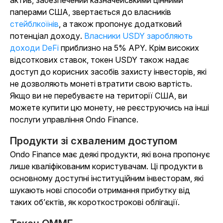
актив, забезпечений казначейськими цінними
паперами США, звертається до
власників
стейблкоїнів
, а також пропонує додатковий
потенціал доходу.
Власники USDY заробляють
доходи DeFi
приблизно на 5% APY. Крім високих
відсоткових ставок, токен USDY також надає
доступ до корисних засобів захисту інвесторів, які
не дозволяють монеті втратити свою вартість.
Якщо ви не перебуваєте на території США, ви
можете купити цю монету, не реєструючись на інші
послуги управління Ondo Finance.
Продукти зі схваленим доступом
Ondo Finance має деякі продукти, які вона пропонує
лише кваліфікованим користувачам. Ці продукти в
основному доступні інституційним інвесторам, які
шукають нові способи отримання прибутку від
таких об’єктів, як короткострокові облігації.