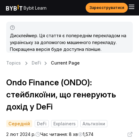
Bybit Learn
Зареєструватися
Дисклеймер. Ця стаття є попереднім перекладом на
українську за допомогою машинного перекладу.
Покращена версія буде доступна пізніше.
Topics
DeFi
Current Page
Ondo Finance (ONDO):
стейблкоїни, що генерують
дохід у DeFi
Середній
DeFi
Explainers
Альткоїни
2 лют 2024 р.
Час читання: 8 хв
1,574