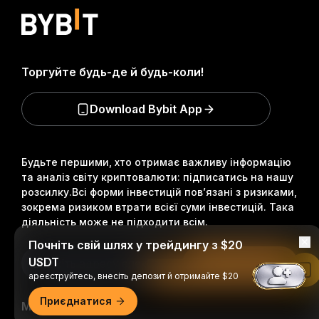
Торгуйте будь-де й будь-коли!
Download Bybit App
Будьте першими, хто отримає важливу інформацію
та аналіз світу криптовалюти: підписатись на нашу
розсилку.
Всі форми інвестицій пов’язані з ризиками,
зокрема ризиком втрати всієї суми інвестицій. Така
діяльність може не підходити всім.
Почніть свій шлях у трейдингу з $20
USDT
Підписатися
Читати в застосунку Bybit
ареєструйтесь, внесіть депозит й отримайте $20
Приєднатися
Ми в соцмережах