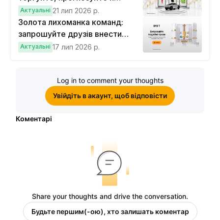
вигравайте Cybertruck
Актуальні
21 лип 2026 р.
Золота лихоманка команд:
запрошуйте друзів внести
депозит на $100 і торгувати на
Актуальні
17 лип 2026 р.
$10, щоб виграти подвійні
винагороди
Log in to comment your thoughts
Увійдіть в акаунт, щоб відповісти
Коментарі
Share your thoughts and drive the conversation.
Будьте першим(-ою), хто залишать коментар