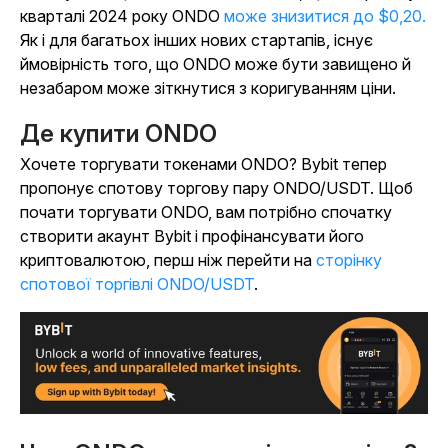
кварталі 2024 року ONDO
може знизитися до $0,20.
Як і для багатьох інших нових стартапів, існує
ймовірність того, що ONDO може бути завищено й
незабаром може зіткнутися з коригуванням ціни.
Де купити ONDO
Хочете торгувати токенами ONDO? Bybit тепер
пропонує спотову торгову пару ONDO/USDT. Щоб
почати торгувати ONDO, вам потрібно спочатку
створити акаунт Bybit і профінансувати його
криптовалютою, перш ніж перейти на
сторінку
спотової торгівлі ONDO/USDT
.