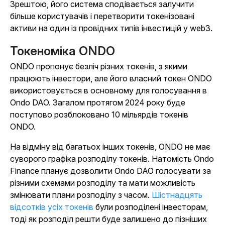
Зрештою, його система сподівається залучити
більше користувачів і перетворити токенізовані
активи на один із провідних типів інвестицій у web3.
Токеноміка ONDO
ONDO пропонує безліч різних токенів, з якими
працюють інвестори, але його власний токен ONDO
використовується в основному для голосування в
Ondo DAO. Загалом протягом 2024 року буде
поступово розблоковано 10 мільярдів токенів
ONDO.
На відміну від багатьох інших токенів, ONDO не має
суворого графіка розподілу токенів. Натомість Ondo
Finance планує дозволити Ondo DAO голосувати за
різними схемами розподілу та мати можливість
змінювати плани розподілу з часом.
Шістнадцять
відсотків усіх токенів
були розподілені інвесторам,
тоді як розподіл решти буде залишено до пізніших