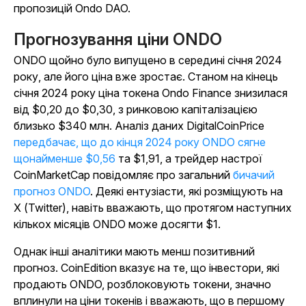
пропозицій Ondo DAO.
Прогнозування ціни ONDO
ONDO щойно було випущено в середині січня 2024
року, але його ціна вже зростає. Станом на кінець
січня 2024 року ціна токена Ondo Finance знизилася
від $0,20 до $0,30, з ринковою капіталізацією
близько $340 млн. Аналіз даних DigitalCoinPrice
передбачає, що до кінця 2024 року ONDO сягне
щонайменше $0,56
та $1,91, а трейдер настрої
CoinMarketCap повідомляє про загальний
бичачий
прогноз ONDO
. Деякі ентузіасти, які розміщують на
X (Twitter), навіть вважають, що протягом наступних
кількох місяців ONDO може досягти $1.
Однак інші аналітики мають менш позитивний
прогноз. CoinEdition вказує на те, що інвестори, які
продають ONDO, розблоковують токени, значно
вплинули на ціни токенів і вважають, що в першому