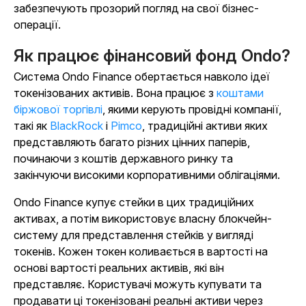
забезпечують прозорий погляд на свої бізнес-
операції.
Як працює фінансовий фонд Ondo?
Система Ondo Finance обертається навколо ідеї
токенізованих активів. Вона працює з
коштами
біржової торгівлі
, якими керують провідні компанії,
такі як
BlackRock
і
Pimco
, традиційні активи яких
представляють багато різних цінних паперів,
починаючи з коштів державного ринку та
закінчуючи високими корпоративними облігаціями.
Ondo Finance купує стейки в цих традиційних
активах, а потім використовує власну блокчейн-
систему для представлення стейків у вигляді
токенів. Кожен токен коливається в вартості на
основі вартості реальних активів, які він
представляє. Користувачі можуть купувати та
продавати ці токенізовані реальні активи через