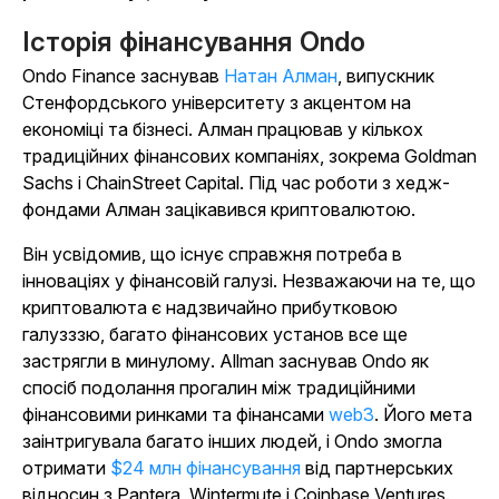
Історія фінансування Ondo
Ondo Finance заснував
Натан Алман
, випускник
Стенфордського університету з акцентом на
економіці та бізнесі. Алман працював у кількох
традиційних фінансових компаніях, зокрема Goldman
Sachs і ChainStreet Capital. Під час роботи з хедж-
фондами Алман зацікавився криптовалютою.
Він усвідомив, що існує справжня потреба в
інноваціях у фінансовій галузі. Незважаючи на те, що
криптовалюта є надзвичайно прибутковою
галузззю, багато фінансових установ все ще
застрягли в минулому. Allman заснував Ondo як
спосіб подолання прогалин між традиційними
фінансовими ринками та
фінансами
web3
.
Його мета
заінтригувала багато інших людей, і Ondo змогла
отримати
$24 млн фінансування
від партнерських
відносин з Pantera, Wintermute і Coinbase Ventures.