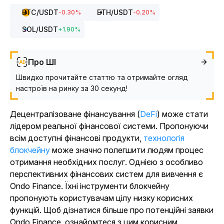
BTC
/USDT
ETH
/USDT
-0.30
%
-0.20
%
SOL
/USDT
+
1.90
%
Про ШІ
Швидко прочитайте статтю та отримайте огляд
настроїв на ринку за 30 секунд!
Децентралізоване фінансування (
DeFi
) може стати
лідером реальної фінансової системи. Пропонуючи
всім доступні фінансові продукти,
технологія
блокчейну
може значно полегшити людям процес
отримання необхідних послуг. Однією з особливо
перспективних фінансових систем для вивчення є
Ondo Finance. Їхні інструменти блокчейну
пропонують користувачам цілу низку корисних
функцій. Щоб дізнатися більше про потенційні заявки
Ondo Finance, ознайомтеся з цим корисним