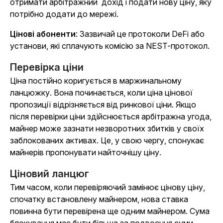
отримати арбітражний
дохід і подати нову ціну, яку
потрібно додати до мережі.
Цінові абоненти
: Зазвичай це протоколи DeFi або
установи, які сплачують комісію за NEST-протокол.
Перевірка ціни
Ціна постійно коригується в маржинальному
ланцюжку. Вона починається, коли ціна цінової
пропозиції відрізняється від ринкової ціни. Якщо
після перевірки ціни здійснюється арбітражна угода,
майнер може зазнати незворотних збитків у своїх
заблокованих активах. Це, у свою чергу, спонукає
майнерів пропонувати найточнішу ціну.
Ціновий ланцюг
Тим часом, коли перевіряючий замінює цінову ціну,
спочатку встановлену майнером, нова ставка
повинна бути перевірена ще одним майнером. Сума