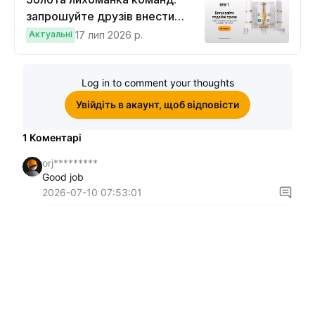
запрошуйте друзів внести
депозит на $100 і торгувати на
Актуальні
17 лип 2026 р.
$10, щоб виграти подвійні
винагороди
Log in to comment your thoughts
Увійдіть в акаунт, щоб відповісти
1
Коментарі
orj*********
Good job
2026-07-10 07:53:01