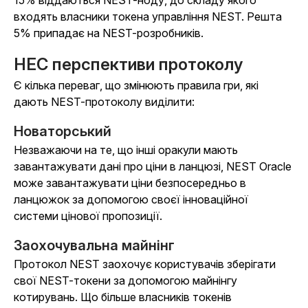
15% віддаються NEST-ноду, до складу якого
входять власники токена управління NEST. Решта
5% припадає на NEST-розробників.
НЕС перспективи протоколу
Є кілька переваг, що змінюють правила гри, які
дають NEST-протоколу виділити:
Новаторський
Незважаючи на те, що інші оракули мають
завантажувати дані про ціни в ланцюзі, NEST Oracle
може завантажувати ціни безпосередньо в
ланцюжок за допомогою своєї інноваційної
системи цінової пропозиції.
Заохочувальна майнінг
Протокол NEST заохочує користувачів зберігати
свої NEST-токени за допомогою майнінгу
котирувань. Що більше власників токенів