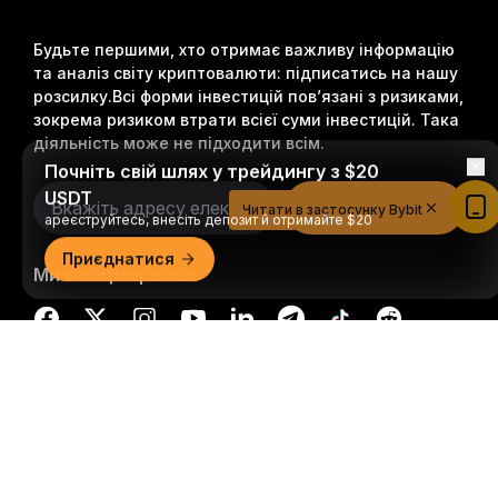
Будьте першими, хто отримає важливу інформацію
та аналіз світу криптовалюти: підписатись на нашу
розсилку.
Всі форми інвестицій пов’язані з ризиками,
зокрема ризиком втрати всієї суми інвестицій. Така
діяльність може не підходити всім.
Почніть свій шлях у трейдингу з $20
USDT
Підписатися
Читати в застосунку Bybit
ареєструйтесь, внесіть депозит й отримайте $20
Приєднатися
Ми в соцмережах
Докладний огляд
© 2018-2026 Bybit.com. Всі права захищені.