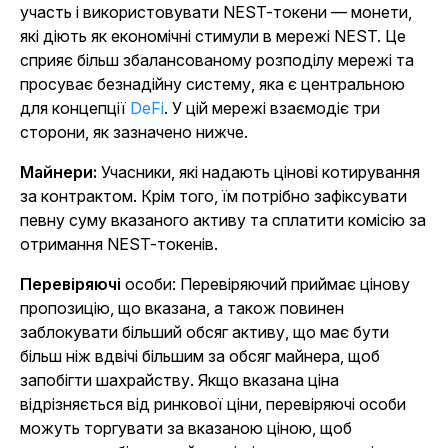
участь і використовувати NEST-токени — монети,
які діють як економічні стимули в мережі NEST. Це
сприяє більш збалансованому розподілу мережі та
просуває безнадійну систему, яка є центральною
для концепції
DeFi
. У цій мережі взаємодіє три
сторони, як зазначено нижче.
Майнери:
Учасники, які надають цінові котирування
за контрактом. Крім того, їм потрібно зафіксувати
певну суму вказаного активу та сплатити комісію за
отримання NEST-токенів.
Перевіряючі
особи: Перевіряючий приймає цінову
пропозицію, що вказана, а також повинен
заблокувати більший обсяг активу, що має бути
більш ніж вдвічі більшим за обсяг майнера, щоб
запобігти шахрайству. Якщо вказана ціна
відрізняється від ринкової ціни, перевіряючі особи
можуть торгувати за вказаною ціною, щоб