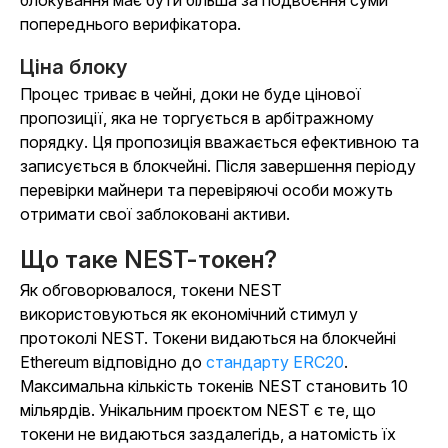
блокування має бути більша за подвоєння суми
попереднього верифікатора.
Ціна блоку
Процес триває в чейні, доки не буде цінової
пропозиції, яка не торгується в арбітражному
порядку. Ця пропозиція вважається ефективною та
записується в блокчейні. Після завершення періоду
перевірки майнери та перевіряючі особи можуть
отримати свої заблоковані активи.
Що таке NEST-токен?
Як обговорювалося, токени NEST
використовуються як економічний стимул у
протоколі NEST. Токени видаються на блокчейні
Ethereum відповідно до
стандарту ERC20
.
Максимальна кількість токенів NEST становить 10
мільярдів. Унікальним проєктом NEST є те, що
токени не видаються заздалегідь, а натомість їх