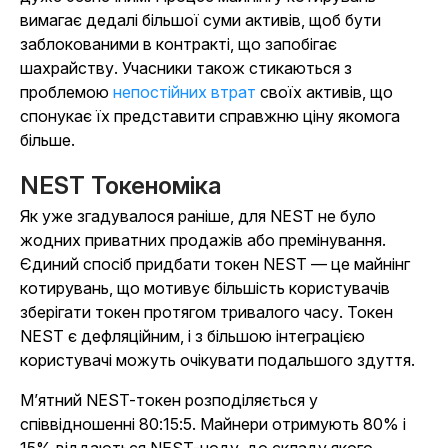
вимагає дедалі більшої суми активів, щоб бути
заблокованими в контракті, що запобігає
шахрайству. Учасники також стикаються з
проблемою
непостійних втрат
своїх активів, що
спонукає їх представити справжню ціну якомога
більше.
NEST Токеноміка
Як уже згадувалося раніше, для NEST не було
жодних приватних продажів або премінування.
Єдиний спосіб придбати токен NEST — це майнінг
котирувань, що мотивує більшість користувачів
зберігати токен протягом тривалого часу. Токен
NEST є дефляційним, і з більшою інтеграцією
користувачі можуть очікувати подальшого здуття.
М’ятний NEST-токен розподіляється у
співвідношенні 80:15:5. Майнери отримують 80% і