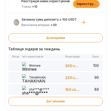
Реєстрація нових користувачів
Зареєструватися
Тільки
+10
Загальна сума депозиту ≥ 100 USDT
Виконання вперше
+30
Докладніше
Таблиця лідерів за тиждень
Місце
Ім’я користувача
Винагороди
Бали
100
Winnwe
300
USDT
90
TAHAKHAN
220
USDT
89
sha***@****
150
USDT
Детальніше