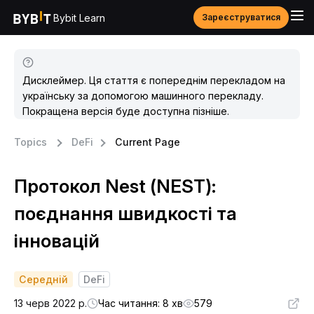
Bybit Learn
Зареєструватися
Дисклеймер. Ця стаття є попереднім перекладом на
українську за допомогою машинного перекладу.
Покращена версія буде доступна пізніше.
Topics
DeFi
Current Page
Протокол Nest (NEST):
поєднання швидкості та
інновацій
Середній
DeFi
13 черв 2022 р.
Час читання: 8 хв
579