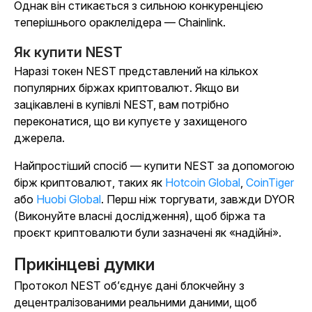
Однак він стикається з сильною конкуренцією
теперішнього ораклелідера — Chainlink.
Як купити NEST
Наразі токен NEST представлений на кількох
популярних біржах криптовалют. Якщо ви
зацікавлені в купівлі NEST, вам потрібно
переконатися, що ви купуєте у захищеного
джерела.
Найпростіший спосіб — купити NEST за допомогою
бірж криптовалют, таких як
Hotcoin Global
,
CoinTiger
або
Huobi Global
. Перш ніж торгувати, завжди DYOR
(Виконуйте власні дослідження), щоб біржа та
проєкт криптовалюти були зазначені як «надійні».
Прикінцеві думки
Протокол NEST об’єднує дані блокчейну з
децентралізованими реальними даними, щоб