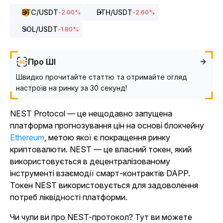
BTC
/USDT
ETH
/USDT
-2.00
%
-2.60
%
SOL
/USDT
-1.80
%
Про ШІ
Швидко прочитайте статтю та отримайте огляд
настроїв на ринку за 30 секунд!
NEST Protocol — це нещодавно запущена
платформа прогнозування цін на основі блокчейну
Ethereum
, метою якої є покращення ринку
криптовалюти. NEST — це власний токен, який
використовується в децентралізованому
інструменті взаємодії смарт-контрактів DAPP.
Токен NEST використовується для задоволення
потреб ліквідності платформи.
Чи чули ви про NEST-протокол? Тут ви можете