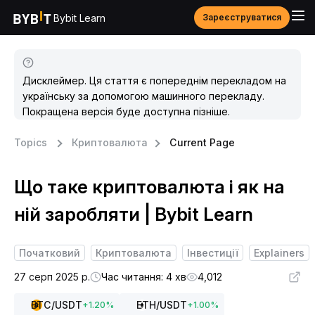
Bybit Learn
Зареєструватися
Дисклеймер. Ця стаття є попереднім перекладом на
українську за допомогою машинного перекладу.
Покращена версія буде доступна пізніше.
Topics
Криптовалюта
Current Page
Що таке криптовалюта і як на
ній заробляти | Bybit Learn
Початковий
Криптовалюта
Інвестиції
Explainers
27 серп 2025 р.
Час читання: 4 хв
4,012
BTC
/USDT
ETH
/USDT
+
1.20
%
+
1.00
%