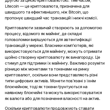
другою за ціною криптовалютою. Тим часом,
Litecoin — це криптовалюта, призначена для
швидшого та ефективнішого, ніж Bitcoin, що
пропонує швидший час транзакцій і нижчі комісії.
Криптовалюти зазвичай створюють за допомогою
процесу, відомого як майнінг, де складні
головоломки вирішуються для автентифікації
транзакцій у мережі. Власники комп’ютерів, які
використовуються для майнінгу, можуть отримати
щойно створену криптовалюту як винагороду. Це
стимул для підтримки їх майнінгу. Важливо розуміти
різницю між монетами та токенами на ринку
криптовалют, оскільки вони представляють різні
типи цифрових активів. Монети пов’язані з їхнім
блокчейном, тоді як токени ґрунтуються на
наявному блокчейні та можуть використовуватися
як валюта або для позначення власності на актив.
Оскільки криптовалюти продовжують ставати