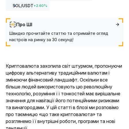
SOL
/USDT
+
2.60
%
Про ШІ
Швидко прочитайте статтю та отримайте огляд
настроїв на ринку за 30 секунд!
Криптовалюта захопила світ штурмом, пропонуючи
цифрову альтернативу традиційним валютам і
змінюючи фінансовий ландшафт. Оскільки все
більше людей використовують цю революційну
технологію, розуміння її тонкостей має вирішальне
значення для навігації його потенційними ризиками
та винагородами. У цій статті в блозі ми розповімо
про таємницю «що таке криптовалюта» та
розглянемо її внутрішні роботи, програми та нові
тенденції.