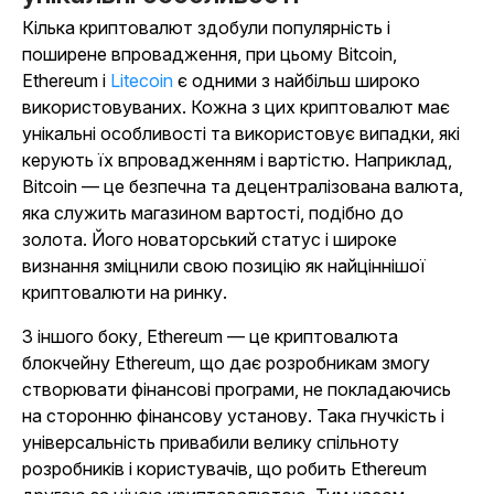
Кілька криптовалют здобули популярність і
поширене впровадження, при цьому Bitcoin,
Ethereum і
Litecoin
є одними з найбільш широко
використовуваних. Кожна з цих криптовалют має
унікальні особливості та використовує випадки, які
керують їх впровадженням і вартістю. Наприклад,
Bitcoin — це безпечна та децентралізована валюта,
яка служить магазином вартості, подібно до
золота. Його новаторський статус і широке
визнання зміцнили свою позицію як найціннішої
криптовалюти на ринку.
З іншого боку, Ethereum — це криптовалюта
блокчейну Ethereum, що дає розробникам змогу
створювати фінансові програми, не покладаючись
на сторонню фінансову установу. Така гнучкість і
універсальність привабили велику спільноту
розробників і користувачів, що робить Ethereum