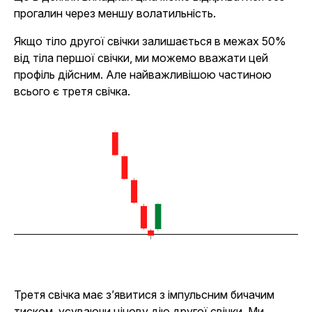
прогалин через меншу волатильність.
Якщо тіло другої свічки залишається в межах 50%
від тіла першої свічки, ми можемо вважати цей
профіль дійсним. Але найважливішою частиною
всього є третя свічка.
Третя свічка має з’явитися з імпульсним бичачим
тиском, усуваючи цінову дію другої свічки. Ми