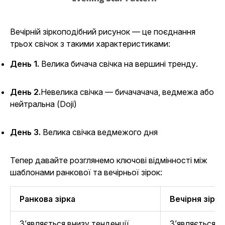
Вечірній зіркоподібний рисунок — це поєднання
трьох свічок з такими характеристиками:
День 1.
Велика бичача свічка на вершині тренду.
День 2.
Невелика свічка — бичачачача, ведмежа або
нейтральна (Doji)
День 3.
Велика свічка ведмежого дня
Тепер давайте розглянемо ключові відмінності між
шаблонами ранкової та вечірньої зірок:
Ранкова зірка
Вечірня зірка
З’являється внизу тенденції.
З’являється в 