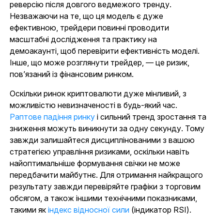
реверсію після довгого ведмежого тренду.
Незважаючи на те, що ця модель є дуже
ефективною, трейдери повинні проводити
масштабні дослідження та практику на
демоакаунті, щоб перевірити ефективність моделі.
Інше, що може розглянути трейдер, — це ризик,
пов’язаний із фінансовим ринком.
Оскільки ринок криптовалюти дуже мінливий, з
можливістю невизначеності в будь-який час.
Раптове падіння ринку
і сильний тренд зростання та
зниження можуть виникнути за одну секунду. Тому
завжди залишайтеся дисциплінованими з вашою
стратегією управління ризиками, оскільки навіть
найоптимальніше формування свічки не може
передбачити майбутнє. Для отримання найкращого
результату завжди перевіряйте графіки з торговим
обсягом, а також іншими технічними показниками,
такими як
індекс відносної сили
(індикатор RSI).