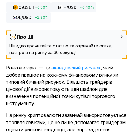
BTC
/USDT
ETH
/USDT
+
0.50
%
+
0.40
%
SOL
/USDT
+
2.30
%
Про ШІ
Швидко прочитайте статтю та отримайте огляд
настроїв на ринку за 30 секунд!
Ранкова зірка — це
акандлеский рисунок
, який
добре працює на кожному фінансовому ринку як
типовий бичачий рисунок. Більшість трейдерів
цінової дії використовують цей шаблон для
визначення потенційної точки купівлі торгового
інструменту.
На ринку криптовалюти зазвичай використовується
торгівля свічками; це не лише допомагає трейдерам
оцінити ринкові тенденції, але впровадження