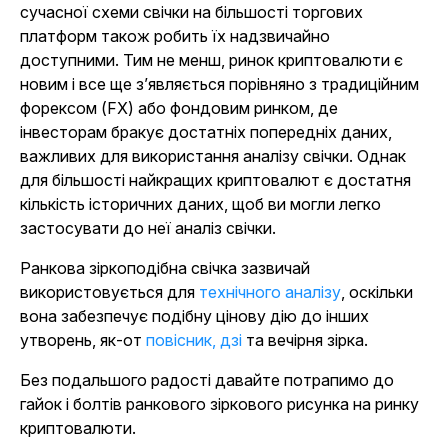
сучасної схеми свічки на більшості торгових
платформ також робить їх надзвичайно
доступними. Тим не менш, ринок криптовалюти є
новим і все ще з’являється порівняно з традиційним
форексом (FX) або фондовим ринком, де
інвесторам бракує достатніх попередніх даних,
важливих для використання аналізу свічки. Однак
для більшості найкращих криптовалют є достатня
кількість історичних даних, щоб ви могли легко
застосувати до неї аналіз свічки.
Ранкова зіркоподібна свічка зазвичай
використовується для
технічного аналізу
, оскільки
вона забезпечує подібну цінову дію до інших
утворень, як-от
повісник,
дзі
та вечірня зірка.
Без подальшого радості давайте потрапимо до
гайок і болтів ранкового зіркового рисунка на ринку
криптовалюти.