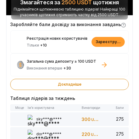
Змагайтеся за
2500
USDT
щотижня
Піднімайтеся щотижневою таблицею лідерів! Найкращі 100
учасників щотижня отримають частку від 2500 USDT.
Заробляйте бали досвіду за виконання завдань
Реєстрація нових користувачів
Зареєструватися
Тільки
+10
Загальна сума депозиту ≥ 100 USDT
Виконання вперше
+30
Докладніше
Таблиця лідерів за тиждень
Місце
Ім’я користувача
Винагороди
Бали
275
sky***@****
300
USDT
275
dor***@****
220
USDT