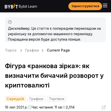
Bybit Learn
Зареєструватися
Дисклеймер. Ця стаття є попереднім перекладом на
українську за допомогою машинного перекладу.
Покращена версія буде доступна пізніше.
Topics
Графіки
Current Page
Фігура «ранкова зірка»: як
визначити бичачий розворот у
криптовалюті
Середній
Графіки
Торгівля
16 лип 2021 р.
Час читання: 11 хв
2,014