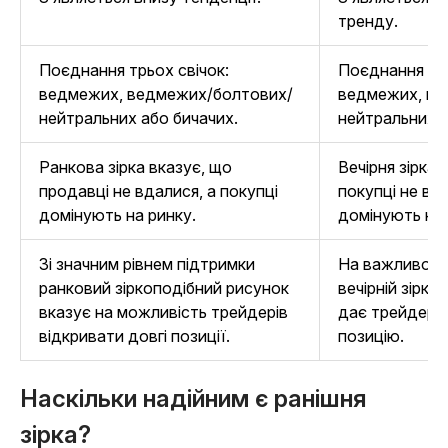
тренду.
Поєднання трьох свічок:
Поєднання трь
ведмежих, ведмежих/болтових/
ведмежих, ве
нейтральних або бичачих.
нейтральних а
Ранкова зірка вказує, що
Вечірня зірка 
продавці не вдалися, а покупці
покупці не вд
домінують на ринку.
домінують на 
Зі значним рівнем підтримки
На важливому 
ранковий зіркоподібний рисунок
вечірній зірк
вказує на можливість трейдерів
дає трейдера
відкривати довгі позиції.
позицію.
Наскільки надійним є ранішня
зірка?