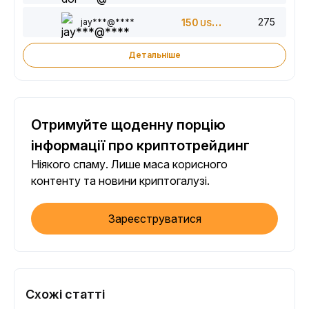
275
jay***@****
150
USDT
Детальніше
Отримуйте щоденну порцію
інформації про криптотрейдинг
Ніякого спаму. Лише маса корисного
контенту та новини криптогалузі.
Зареєструватися
Схожі статті