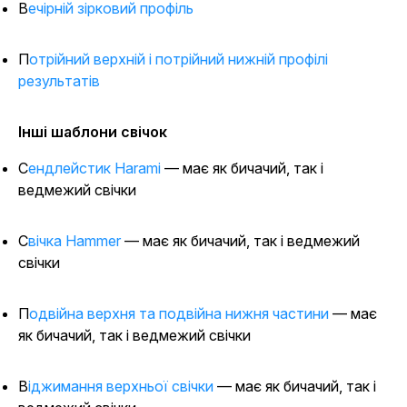
Вечірній зірковий профіль
Потрійний верхній і потрійний нижній профілі
результатів
Інші шаблони свічок
Сендлейстик Harami
— має як бичачий, так і
ведмежий свічки
Свічка Hammer
— має як бичачий, так і ведмежий
свічки
Подвійна верхня та подвійна нижня частини
— має
як бичачий, так і ведмежий свічки
Віджимання верхньої свічки
— має як бичачий, так і