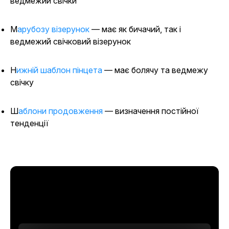
ведмежий свічки
Марубозу візерунок
— має як бичачий, так і
ведмежий свічковий візерунок
Нижній шаблон пінцета
— має болячу та ведмежу
свічку
Шаблони продовження
— визначення постійної
тенденції