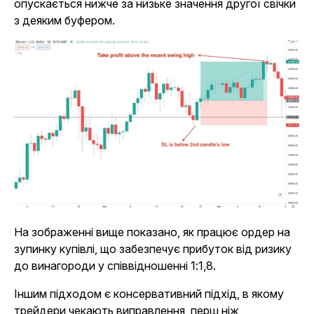
опускається нижче за низьке значення другої свічки
з деяким буфером.
На зображенні вище показано, як працює ордер на
зупинку купівлі, що забезпечує прибуток від ризику
до винагороди у співвідношенні 1:1,8.
Іншим підходом є консервативний підхід, в якому
трейдери чекають виправлення, перш ніж