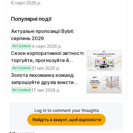
6 серп 2026 р.
Популярні події
Актуальні пропозиції Bybit:
серпень 2026
Актуальні
4 серп 2026 р.
Сезон корпоративної звітності:
торгуйте, прогнозуйте й
вигравайте Cybertruck
Актуальні
21 лип 2026 р.
Золота лихоманка команд:
запрошуйте друзів внести
депозит на $100 і торгувати на
Актуальні
17 лип 2026 р.
$10, щоб виграти подвійні
винагороди
Log in to comment your thoughts
Увійдіть в акаунт, щоб відповісти