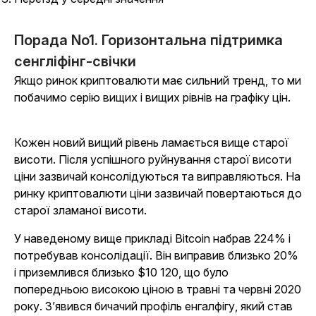
Порада No1. Горизонтальна підтримка
сенгліфінг-свічки
Якщо ринок криптовалюти має сильний тренд, то ми
побачимо серію вищих і вищих рівнів на графіку цін.
Кожен новий вищий рівень ламається вище старої
висоти. Після успішного руйнування старої висоти
ціни зазвичай консолідуються та виправляються. На
ринку криптовалюти ціни зазвичай повертаються до
старої зламаної висоти.
У наведеному вище прикладі Bitcoin набрав 224% і
потребував консолідації. Він виправив близько 20%
і приземлився близько $10 120, що було
попередньою високою ціною в травні та червні 2020
року. З’явився бичачий профіль енгалфігу, який став