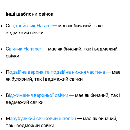
Інші шаблони свічок
Сендлейстик Harami
— має як бичачий, так і
ведмежий свічки
Свічник Hammer
— має як бичачий, так і ведмежий
свічки
Подвійна верхня та подвійна нижня частина
— має
як булярний, так і ведмежий свічки
Віджимання верхньої свічки
— має як бичачий, так і
ведмежий свічки
Марубузький свічковий шаблон
— має як бичачий,
так і ведмежий свічки