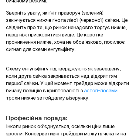
бичачому режимі.
Зверніть увагу, як ґніт праворуч (зелений)
закінчується нижче ґнота лівої (червоної) свічки. Це
свідчить про те, що ринок ненадовго торгує нижче,
перш ніж прискоритися вище. Це коротке
проникнення нижче, хоча не обов’язково, посилює
сигнал для схеми енгульфінгу.
Схему енгульфінгу підтверджують як завершену,
коли друга свічка закривається над відкриттям
першої свічки. У цей момент трейдер може відкрити
бичачу позицію в криптовалюті з
астоп-лосами
трохи нижче за гойдалку візерунку.
Професійна порада:
Інколи ринок об’єднується, оскільки ціни лише
зросли. Консервативні трейдери можуть чекати на