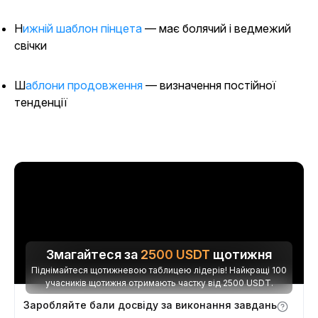
Нижній шаблон пінцета
— має болячий і ведмежий
свічки
Шаблони продовження
— визначення постійної
тенденції
Змагайтеся за
2500
USDT
щотижня
Піднімайтеся щотижневою таблицею лідерів! Найкращі 100
учасників щотижня отримають частку від 2500 USDT.
Заробляйте бали досвіду за виконання завдань