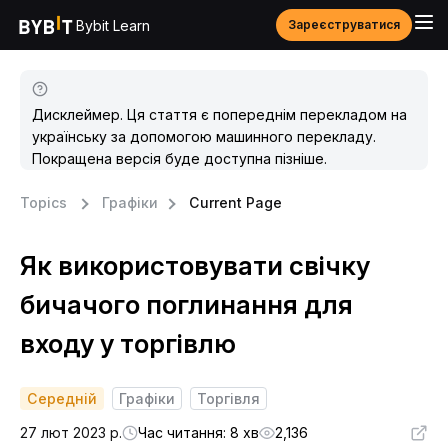
Bybit Learn
Зареєструватися
Дисклеймер. Ця стаття є попереднім перекладом на
українську за допомогою машинного перекладу.
Покращена версія буде доступна пізніше.
Topics
Графіки
Current Page
Як використовувати свічку
бичачого поглинання для
входу у торгівлю
Середній
Графіки
Торгівля
27 лют 2023 р.
Час читання: 8 хв
2,136