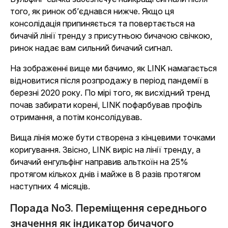
того, як ринок об’єднався нижче. Якщо ця
консолідація припиняється та повертається на
бичачій лінії тренду з присутньою бичачою свічкою,
ринок надає вам сильний бичачий сигнал.
На зображенні вище ми бачимо, як LINK намагається
відновитися після розпродажу в період пандемії в
березні 2020 року. По мірі того, як висхідний тренд
почав забирати корені, LINK пофарбував профіль
отримання, а потім консолідував.
Вища лінія може бути створена з кінцевими точками
коригування. Звісно, LINK виріс на лінії тренду, а
бичачий енгульфінг направив альткоїн на 25%
протягом кількох днів і майже в 8 разів протягом
наступних 4 місяців.
Порада No3. Переміщення середнього
значення як індикатор бичачого