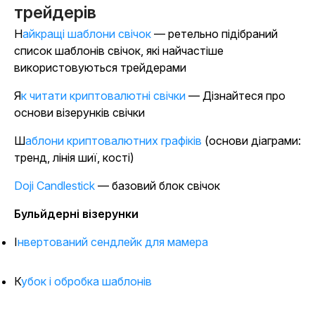
трейдерів
Найкращі шаблони свічок
— ретельно підібраний
список шаблонів свічок, які найчастіше
використовуються трейдерами
Як читати криптовалютні свічки
— Дізнайтеся про
основи візерунків свічки
Шаблони криптовалютних графіків
(основи діаграми:
тренд, лінія шиї, кості)
Doji Candlestick
— базовий блок свічок
Бульйдерні візерунки
Інвертований сендлейк для мамера
Кубок і обробка шаблонів