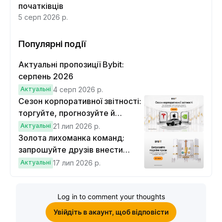
початківців
5 серп 2026 р.
Популярні події
Актуальні пропозиції Bybit:
серпень 2026
Актуальні
4 серп 2026 р.
Сезон корпоративної звітності:
торгуйте, прогнозуйте й
вигравайте Cybertruck
Актуальні
21 лип 2026 р.
Золота лихоманка команд:
запрошуйте друзів внести
депозит на $100 і торгувати на
Актуальні
17 лип 2026 р.
$10, щоб виграти подвійні
винагороди
Log in to comment your thoughts
Увійдіть в акаунт, щоб відповісти