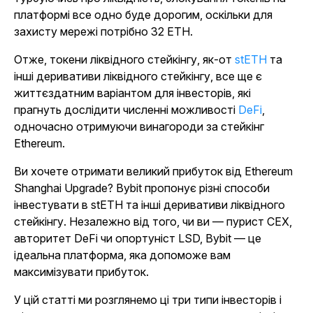
платформі все одно буде дорогим, оскільки для
захисту мережі потрібно 32 ETH.
Отже, токени ліквідного стейкінгу, як-от
stETH
та
інші деривативи ліквідного стейкінгу, все ще є
життєздатним варіантом для інвесторів, які
прагнуть дослідити численні
можливості
DeFi
,
одночасно отримуючи винагороди за стейкінг
Ethereum.
Ви хочете отримати великий прибуток від Ethereum
Shanghai Upgrade? Bybit пропонує різні способи
інвестувати в stETH та інші деривативи ліквідного
стейкінгу. Незалежно від того, чи ви — пурист CEX,
авторитет DeFi чи опортуніст LSD, Bybit — це
ідеальна платформа, яка допоможе вам
максимізувати прибуток.
У цій статті ми розглянемо ці три типи інвесторів і