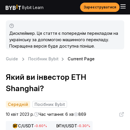
Bybit Learn
Зареєструватися
Дисклеймер. Ця стаття є попереднім перекладом на
українську за допомогою машинного перекладу.
Покращена версія буде доступна пізніше.
Guide
Посібник Bybit
Current Page
Який ви інвестор ETH
Shanghai?
Середній
Посібник Bybit
10 квіт 2023 р.
Час читання: 6 хв
869
BTC
/USDT
ETH
/USDT
-0.60
%
-0.30
%