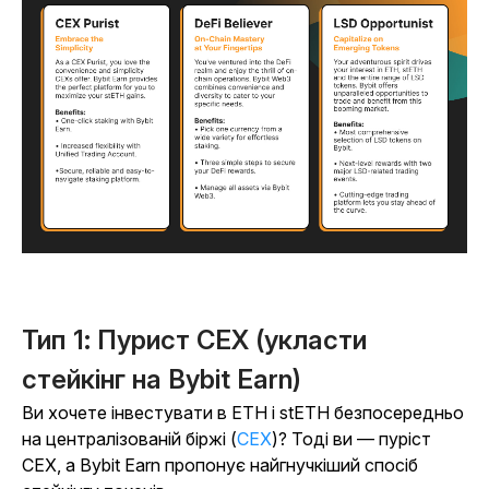
Тип 1: Пурист CEX (укласти
стейкінг на Bybit Earn)
Ви хочете інвестувати в ETH і stETH безпосередньо
на централізованій біржі (
CEX
)? Тоді ви — пуріст
CEX, а Bybit Earn пропонує найгнучкіший спосіб