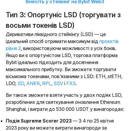
Внесіть у стейкінг на Bybit Web3
Тип 3: Опортуніс LSD (торгувати з
восьми токенів LSD)
Деривативи ліквідного стейкінгу (LSD) — це
ідеальний спосіб отримати максимум від
проєктів
рівня 2
, використовуючи можливості з усіх боків.
Якщо ви є опортуністом LSD, торгова платформа
Bybit ідеально підходить для досягнення
максимального прибутку. Ви зможете торгувати
вісьмома токенами, пов’язаними з LSD: ETH, stETH,
LDO,
SD
,
ANKR
,
RPL
,
SSV
і
FXS
.
Ви також зможете взяти участь у двох подіях LSD,
розроблених для святкування оновлення Ethereum
Shanghai
,
і виграти до 530 000 USDT у винагородах:
Подія Supreme Scorer 2023
— З 4 по 25 квітня
2023 року ви можете виграти винагороди за