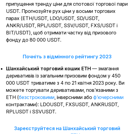
припущення тренду ціни для спотової торгової пари
USDT. Прогнозуйте рух ціни у восьми торгових
парах (ETH/USDT, LDO/USDT, SD/USDT,
ANKR/USDT, RPL/USDT, SSV/USDT, FXS/USDT і
BIT/USDT), щоб отримати частку від призового
фонду до 80 000 USDT.
Почніть з відмінного рейтингу 2023
Шанхайський торговий кошик ETH
—
змагання
деривативів із загальним призовим фондом у 450
000 USDT триватиме з 4 по 21 квітня
2023 року.
Ви
можете торгувати деривативами, пов’язаними з
ETH (
безстроковими
, інверсними або
ф’ючерсними
контрактами
): LDOUSDT, FXSUSDT, ANKRUSDT,
RPLUSDT і SSVUSDT.
Зареєструйтеся на Шанхайський торговий