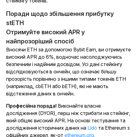
стейкінгу токенів.
Поради щодо збільшення прибутку
stETH
Отримуйте високий APR у
найпрозоріший спосіб
Вносячи ETH за допомогою Bybit Earn, ви отримуєте
високий APR до 6%, водночас насолоджуючись
безпечним і надійним досвідом. Усі дані стейкінгу
відслідковуються в ончейн, що означає більшу
прозорість порівняно з іншими типами токенів ETH
(наприклад, cbETH або bETH), які не мають
відстеження даних в ончейн.
Професійна порада!
Виконайте власне
дослідження (DYOR), перш ніж стрибати на стейкінг,
який обіцяє високий APR. На основі тестування та
дослідження історичних даних на
Lido
та Ethereum з
офіційних джерел, як-от
ethereum.org
,