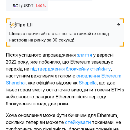
SOL
/USDT
-1.40
%
Про ШІ
Швидко прочитайте статтю та отримайте огляд
настроїв на ринку за 30 секунд!
Після успішного впровадження
злиття
у вересні
2022 року, яке побачило, що Ethereum завершує
перехід на
підтвердження блокчейну стейкінгу
,
наступним важливим етапом є
оновлення Ethereum
Shanghai
, яке офіційно відоме як
Shapella
, що дає
інвесторам змогу остаточно виводити токени ETH з
чейконового ланцюга Ethereum після періоду
блокування понад два роки.
Хоча оновлення може бути бичачим для Ethereum,
оскільки тепер ви можете
стейкувати
токенами, не
турбуючись про ліквідність, блокування токенів на