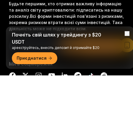
Будьте першими, хто отримає важливу інформацію
та аналіз світу криптовалюти: підписатись на нашу
розсилку.
Всі форми інвестицій пов’язані з ризиками,
зокрема ризиком втрати всієї суми інвестицій. Така
діяльність може не підходити всім.
Почніть свій шлях у трейдингу з $20
USDT
Підписатися
Читати в застосунку Bybit
ареєструйтесь, внесіть депозит й отримайте $20
Приєднатися
Ми в соцмережах
Докладний огляд
© 2018-2026 Bybit.com. Всі права захищені.