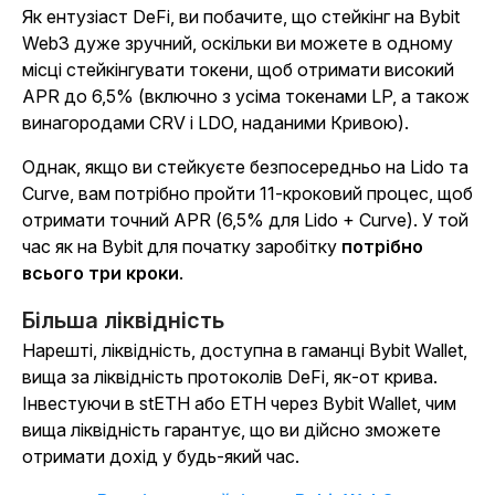
Як ентузіаст DeFi, ви побачите, що стейкінг на Bybit
Web3 дуже зручний, оскільки ви можете в одному
місці стейкінгувати токени, щоб отримати високий
APR до 6,5% (включно з усіма токенами LP, а також
винагородами CRV і LDO, наданими Кривою).
Однак, якщо ви стейкуєте безпосередньо на Lido та
Curve, вам потрібно пройти 11-кроковий процес, щоб
отримати точний APR (6,5% для Lido + Curve). У той
час як на Bybit для
початку заробітку
потрібно
всього три кроки
.
Більша ліквідність
Нарешті, ліквідність, доступна в гаманці Bybit Wallet,
вища за ліквідність протоколів DeFi, як-от крива.
Інвестуючи в stETH або ETH через Bybit Wallet, чим
вища ліквідність гарантує, що ви дійсно зможете
отримати дохід у будь-який час.