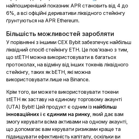
найпоширеніший показник APR становить від 4 до
6%, а всі офіційні деривативи ліквідного стейкінгу
ґрунтуються на APR Ethereum.
Більшість можливостей заробляти
У порівнянні з іншими CEX Bybit забезпечує найбільш
ліквідний спосіб стейкінгу ETH. Це пов’язано з тим,
що stETH можна використовувати в багатьох
протоколах, на відміну від інших токенів ліквідного
стейкінгу, таких як bETH, які можна
використовувати лише на Binance.
Крім того, ви можете використовувати токени
stETH як заставу на єдиному торговому акаунті
(UTA) Bybit!
Цей продукт є одним із
найбільш
інноваційних і
є
єдиним
на ринку
, який дає вам
змогу керувати всіма активами на одному акаунті,
що допомагає вам керувати ризиками краще та
підвищувати ефективність капіталу, оскільки ви