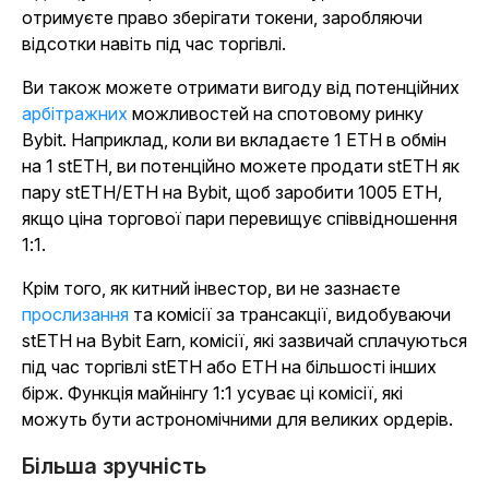
отримуєте право зберігати токени, заробляючи
відсотки навіть під час торгівлі.
Ви також можете отримати вигоду від потенційних
арбітражних
можливостей на спотовому ринку
Bybit. Наприклад, коли ви вкладаєте 1 ETH в обмін
на 1 stETH, ви потенційно можете продати stETH як
пару stETH/ETH на Bybit, щоб заробити 1005 ETH,
якщо ціна торгової пари перевищує співвідношення
1:1.
Крім того, як китний інвестор, ви не зазнаєте
прослизання
та комісії за трансакції, видобуваючи
stETH на Bybit Earn, комісії, які зазвичай сплачуються
під час торгівлі stETH або ETH на більшості інших
бірж. Функція майнінгу 1:1 усуває ці комісії, які
можуть бути астрономічними для великих ордерів.
Більша зручність