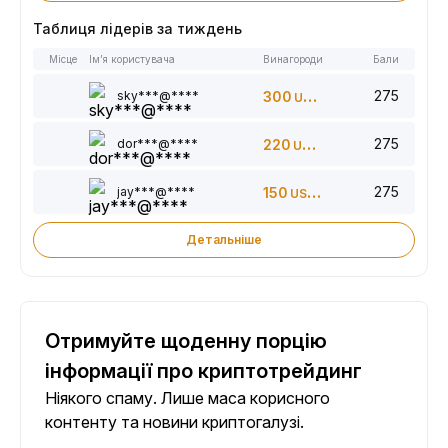
Таблиця лідерів за тиждень
Місце
Ім’я користувача
Винагороди
Бали
275
sky***@****
300
USDT
275
dor***@****
220
USDT
275
jay***@****
150
USDT
Детальніше
Отримуйте щоденну порцію
інформації про криптотрейдинг
Ніякого спаму. Лише маса корисного
контенту та новини криптогалузі.