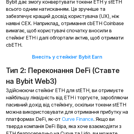
Bybit дає змогу конвертувати токени ETH у stETH
всього одним натисканням. Це зручніше та
забезпечує кращий досвід користувача (UX), ніж
наявні CEX. Наприклад, отримання cbETH Coinbase
вимагає, щоб користувачі спочатку вносили в
стейкінг ETH і далі обгортали актив, щоб отримати
cbETH.
Внесіть у стейкінг Bybit Earn
Тип 2: Переконання DeFi (Ставте
на Bybit Web3)
Здійснюючи стейкінг ETH для
stETH, ви отримуєте
найбільшу ліквідність від ETH і торгуєте, заробляючи
пасивний дохід від стейкінгу, оскільки токени stETH
можна використовувати для отримання прибутку на
платформах DeFi, як-от
Curve Finance
. Якщо ви
тверда компанія DeFi Віра, яка хоче взаємодіяти з
ETH безпосередньо на Curve та Lido, ви можете