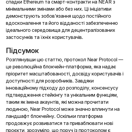
спадки Ethereum та смарт-контракти на NEAR з
мінімальними змінами або без них. Ці ініціативи
демонструють зобов’язання щодо постійного
вдосконалення та його відданості забезпеченню
ідеального середовища для децентралізованих
застосунків та їхніх користувачів.
Підсумок
Розглянувши цю статтю, протокол Near Protocol —
це революційна блокчейн-платформа, яка надає
пріоритет масштабованості, досвіду користувачів і
доступності для розробників. Завдяки
інноваційному підходу до розподілу, консенсусу
підтвердження стейкінгу та унікальним функціям,
таким як імена акаунтів, які можна прочитати
людиною, Near Protocol може значно вплинути на
ландшафт блокчейну. Оскільки платформа
продовжує розвиватися та приваблювати нові
проєкти, зрозуміло, що поруч із протоколом є