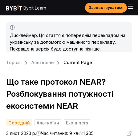
Bybit Learn
Зареєструватися
Дисклеймер. Ця стаття є попереднім перекладом на
українську за допомогою машинного перекладу.
Покращена версія буде доступна пізніше.
Topics
Альткоїни
Current Page
Що таке протокол NEAR?
Розблокування потужності
екосистеми NEAR
Середній
Альткоїни
Explainers
3 лист 2023 р.
Час читання: 9 хв
1,305