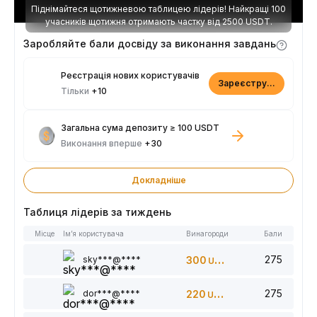
Піднімайтеся щотижневою таблицею лідерів! Найкращі 100
учасників щотижня отримають частку від 2500 USDT.
Заробляйте бали досвіду за виконання завдань
Реєстрація нових користувачів
Зареєструватися
Тільки
+10
Загальна сума депозиту ≥ 100 USDT
Виконання вперше
+30
Докладніше
Таблиця лідерів за тиждень
Місце
Ім’я користувача
Винагороди
Бали
275
sky***@****
300
USDT
275
dor***@****
220
USDT