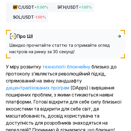
BTC
/USDT
ETH
/USDT
+
0.00
%
+
1.00
%
SOL
/USDT
-1.50
%
Про ШІ
Швидко прочитайте статтю та отримайте огляд
настроїв на ринку за 30 секунд!
У міру розвитку
технології блокчейну
близько до
протоколу з’являється революційний підхід,
спрямований на зміну ландшафту
децентралізованих програм
(DApps) і вирішення
поширених проблем, з якими стикаються наявні
платформи. Готові відкрити для себе силу близької
екосистеми та відкрити для себе світ, де
масштабованість, досвід користувача та
доступність для розробників знаходяться на
передовій? Пориньмо й дізнаємося, що близько!