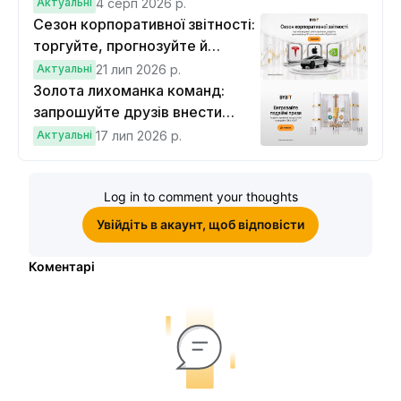
Актуальні
4 серп 2026 р.
Сезон корпоративної звітності:
торгуйте, прогнозуйте й
вигравайте Cybertruck
Актуальні
21 лип 2026 р.
Золота лихоманка команд:
запрошуйте друзів внести
депозит на $100 і торгувати на
Актуальні
17 лип 2026 р.
$10, щоб виграти подвійні
винагороди
Log in to comment your thoughts
Увійдіть в акаунт, щоб відповісти
Коментарі