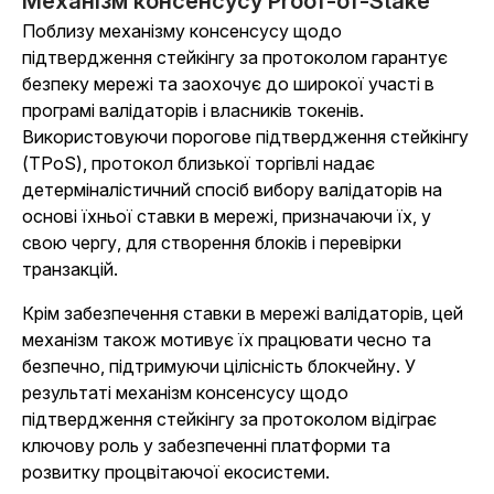
Механізм консенсусу Proof-of-Stake
Поблизу механізму консенсусу щодо
підтвердження стейкінгу за протоколом гарантує
безпеку мережі та заохочує до широкої участі в
програмі валідаторів і власників токенів.
Використовуючи порогове підтвердження стейкінгу
(TPoS), протокол близької торгівлі надає
детерміналістичний спосіб вибору валідаторів на
основі їхньої ставки в мережі, призначаючи їх, у
свою чергу, для створення блоків і перевірки
транзакцій.
Крім забезпечення ставки в мережі валідаторів, цей
механізм також мотивує їх працювати чесно та
безпечно, підтримуючи цілісність блокчейну. У
результаті механізм консенсусу щодо
підтвердження стейкінгу за протоколом відіграє
ключову роль у забезпеченні платформи та
розвитку процвітаючої екосистеми.