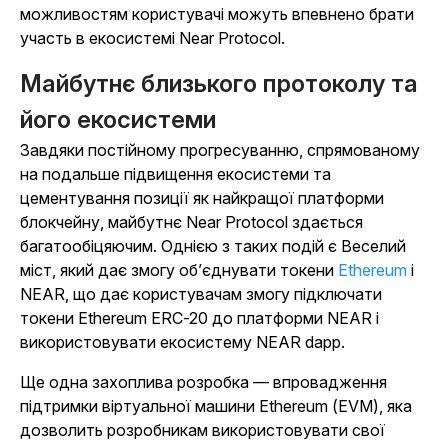
можливостям користувачі можуть впевнено брати
участь в екосистемі Near Protocol.
Майбутнє близького протоколу та
його екосистеми
Завдяки постійному прогресуванню, спрямованому
на подальше підвищення екосистеми та
цементування позиції як найкращої платформи
блокчейну, майбутнє Near Protocol здається
багатообіцяючим. Однією з таких подій є Веселий
міст, який дає змогу об’єднувати токени
Ethereum
і
NEAR, що дає користувачам змогу підключати
токени Ethereum ERC-20 до платформи NEAR і
використовувати екосистему NEAR dapp.
Ще одна захоплива розробка — впровадження
підтримки віртуальної машини Ethereum (EVM), яка
дозволить розробникам використовувати свої