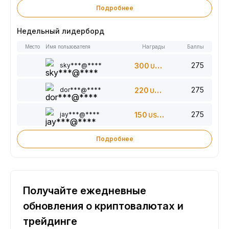
Подробнее
Недельный лидерборд
Место
Имя пользователя
Награды
Баллы
275
sky***@****
300
USDT
275
dor***@****
220
USDT
275
jay***@****
150
USDT
Подробнее
Получайте ежедневные
обновления о криптовалютах и
трейдинге