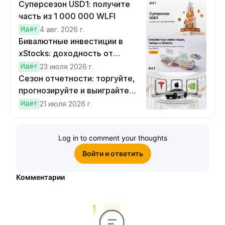
Суперсезон USD1: получите
часть из 1 000 000 WLFI
Идёт
4 авг. 2026 г.
Бивалютные инвестиции в
xStocks: доходность от
прогнозов
Идёт
23 июля 2026 г.
Сезон отчетности: торгуйте,
прогнозируйте и выиграйте
Cybertruck!
Идёт
21 июля 2026 г.
Log in to comment your thoughts
Войти и ответить
Комментарии