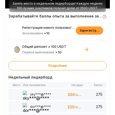
Занять место в недельном лидерборде! Каждую неделю
100 лучших участников получат долю от 2500 USDT.
Зарабатывайте баллы опыта за выполнение заданий
Регистрация нового пользователя
Зарегистрироваться
Эксклюзивно
+10
Общий депозит ≥ 100 USDT
Первое выполнение
+30
Подробнее
Недельный лидерборд
Место
Имя пользователя
Награды
Баллы
275
sky***@****
300
USDT
275
dor***@****
220
USDT