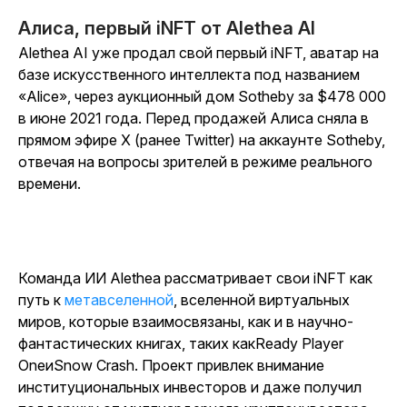
Алиса, первый iNFT от Alethea AI
Alethea AI уже продал свой первый iNFT, аватар на
базе искусственного интеллекта под названием
«Alice», через аукционный дом Sotheby за $478 000
в июне 2021 года.
Перед продажей Алиса сняла в
прямом эфире X (ранее Twitter) на аккаунте Sotheby,
отвечая на вопросы зрителей в режиме реального
времени.
Команда ИИ Alethea рассматривает свои iNFT как
путь к
метавселенной
, вселенной виртуальных
миров, которые взаимосвязаны, как и в научно-
фантастических книгах, таких как
Ready Player
One
и
Snow Crash
. Проект привлек внимание
институциональных инвесторов и даже получил