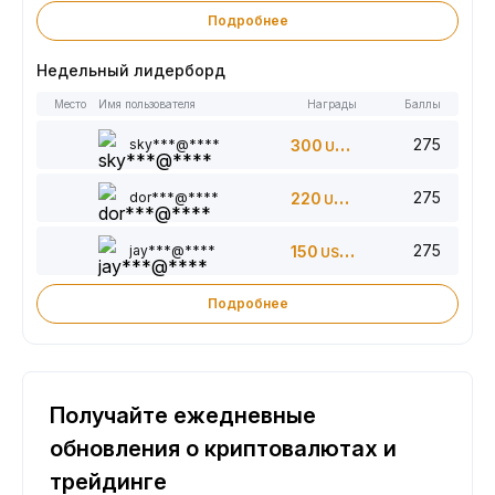
Подробнее
Недельный лидерборд
Место
Имя пользователя
Награды
Баллы
275
sky***@****
300
USDT
275
dor***@****
220
USDT
275
jay***@****
150
USDT
Подробнее
Получайте ежедневные
обновления о криптовалютах и
трейдинге