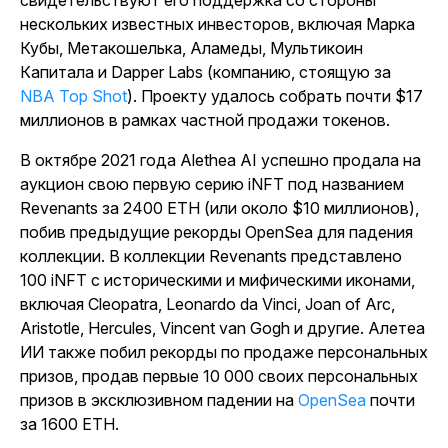
свидетельствуют его поддержка со стороны
нескольких известных инвесторов, включая Марка
Кубы, Метакошелька, Аламеды, Мультикоин
Капитала и Dapper Labs (компанию, стоящую за
NBA Top Shot
). Проекту удалось собрать почти $17
миллионов в рамках частной продажи токенов.
В октябре 2021 года Alethea AI успешно продала на
аукцион свою первую серию iNFT под названием
Revenants за 2400 ETH (или около $10 миллионов),
побив предыдущие рекорды OpenSea для падения
коллекции. В коллекции Revenants представлено
100 iNFT с историческими и мифическими иконами,
включая Cleopatra, Leonardo da Vinci, Joan of Arc,
Aristotle, Hercules, Vincent van Gogh и другие.
Алетеа
ИИ также побил рекорды по продаже персональных
призов, продав первые 10 000 своих персональных
призов в эксклюзивном падении на
OpenSea
почти
за 1600 ETH.