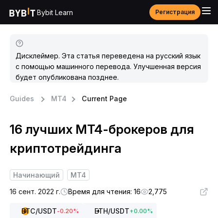
Bybit Learn
Регистрация
Дисклеймер. Эта статья переведена на русский язык
с помощью машинного перевода. Улучшенная версия
будет опубликована позднее.
Guides
MT4
Current Page
16 лучших MT4-брокеров для
криптотрейдинга
Начинающий
MT4
16 сент. 2022 г.
Время для чтения: 16
2,775
BTC
/USDT
ETH
/USDT
-0.20
%
+
0.00
%