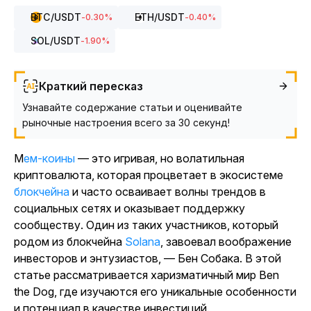
BTC
/USDT
ETH
/USDT
-0.30
%
-0.40
%
SOL
/USDT
-1.90
%
Краткий пересказ
Узнавайте содержание статьи и оценивайте
рыночные настроения всего за 30 секунд!
Мем-коины
— это игривая, но волатильная
криптовалюта, которая процветает в экосистеме
блокчейна
и часто осваивает волны трендов в
социальных сетях и оказывает поддержку
сообществу. Один из таких участников, который
родом из
блокчейна
Solana
, завоевал воображение
инвесторов и энтузиастов, — Бен Собака.
В этой
статье рассматривается харизматичный мир Ben
the Dog, где изучаются его уникальные особенности
и потенциал в качестве инвестиций.