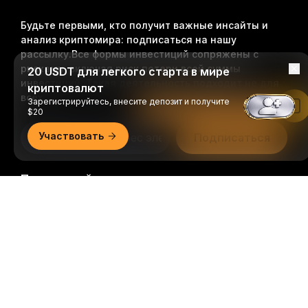
Будьте первыми, кто получит важные инсайты и
анализ криптомира: подписаться на нашу
рассылку.
Все формы инвестиций сопряжены с
рисками, включая риск потери всей суммы
20 USDT для легкого старта в мире
инвестиций. Такая деятельность подходит не для
криптовалют
всех.
Зарегистрируйтесь, внесите депозит и получите
Читать в приложении Bybit
$20
Участвовать
Подписаться
Подписывайтесь на нас
Подробно
© 2018-2026 Bybit.com. Все права защищены.