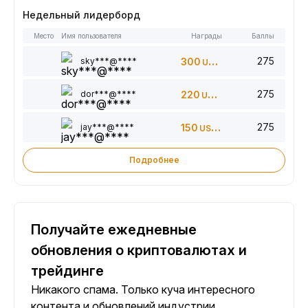
Недельный лидерборд
Место
Имя пользователя
Награды
Баллы
275
sky***@****
300
USDT
275
dor***@****
220
USDT
275
jay***@****
150
USDT
Подробнее
Получайте ежедневные
обновления о криптовалютах и
трейдинге
Никакого спама. Только куча интересного
контента и обновлений индустрии