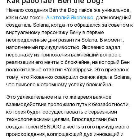
Как работает Ben the Dog?
Начало создания Ben the Dog такое же уникальное,
как и сам токен.
Анатолий Яковенко
, дальновидный
создатель Solana, когда-то обращался за советом к
виртуальному персонажу Бену в первые
неопределенные дни развития Solana. В момент,
наполненный причудливостью, Яковенко задал
персонажу из приложения важнейший вопрос о
реализации его мечты о блокчейне, на который Бен
положительно ответил «Yeahppps». Это привело к
тому, что Яковенко совершил скачок веры в Solana,
что привело к огромному успеху блокчейна.
Это увлекательное и в то же время важное
взаимодействие проложило путь к беззаботности,
которая будет сосуществовать с серьезными
технологическими целями. Впоследствии был
создан токен BENDOG в честь этого причудливого
происхождения, воплощающий дух инноваций и