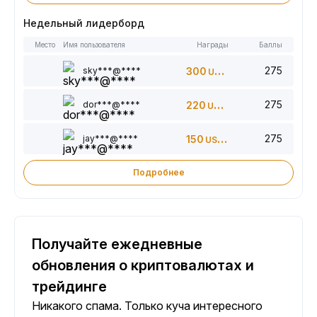
Недельный лидерборд
Место
Имя пользователя
Награды
Баллы
275
sky***@****
300
USDT
275
dor***@****
220
USDT
275
jay***@****
150
USDT
Подробнее
Получайте ежедневные
обновления о криптовалютах и
трейдинге
Никакого спама. Только куча интересного