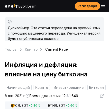
Bybit Learn
Регистрация
Дисклеймер. Эта статья переведена на русский язык
с помощью машинного перевода. Улучшенная версия
будет опубликована позднее.
Topics
Крипто
Current Page
Инфляция и дефляция:
влияние на цену биткоина
Начинающий
Крипто
Инвестирование
Биткоин
8 авг. 2021 г.
Время для чтения: 12
1,649
BTC
/USDT
ETH
/USDT
+
0.80
%
+
0.60
%