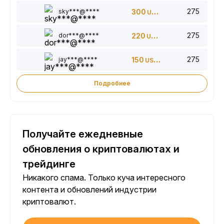
275
sky***@****
300
USDT
275
dor***@****
220
USDT
275
jay***@****
150
USDT
Подробнее
Получайте ежедневные
обновления о криптовалютах и
трейдинге
Никакого спама. Только куча интересного
контента и обновлений индустрии
криптовалют.