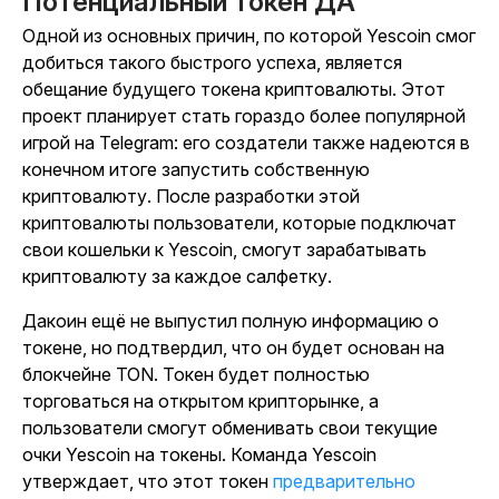
Потенциальный токен ДА
Одной из основных причин,
по которой
Yescoin
смог
добиться такого быстрого успеха, является
обещание будущего токена криптовалюты. Этот
проект планирует стать гораздо более популярной
игрой на Telegram: его создатели также надеются в
конечном итоге запустить собственную
криптовалюту. После разработки этой
криптовалюты пользователи, которые подключат
свои кошельки к
Yescoin
, смогут зарабатывать
криптовалюту за каждое салфетку.
Дакоин
ещё не выпустил полную информацию о
токене, но подтвердил, что он будет основан на
блокчейне TON. Токен будет полностью
торговаться на открытом крипторынке, а
пользователи смогут обменивать свои текущие
очки
Yescoin
на токены.
Команда
Yescoin
утверждает
, что этот токен
предварительно