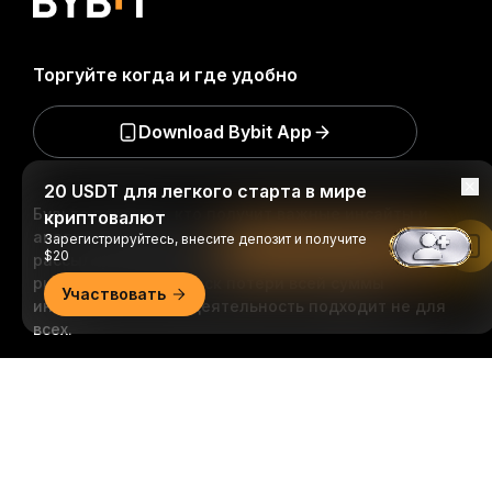
Торгуйте когда и где удобно
Download Bybit App
20 USDT для легкого старта в мире
Будьте первыми, кто получит важные инсайты и
криптовалют
анализ криптомира: подписаться на нашу
Зарегистрируйтесь, внесите депозит и получите
Читать в приложении Bybit
$20
рассылку.
Все формы инвестиций сопряжены с
рисками, включая риск потери всей суммы
Участвовать
инвестиций. Такая деятельность подходит не для
всех.
Подробно
Подписаться
Подписывайтесь на нас