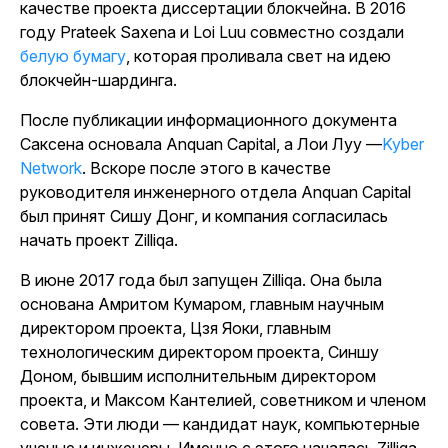
качестве проекта диссертации блокчейна. В 2016
году Prateek Saxena и Loi Luu совместно создали
белую бумагу
, которая проливала свет на идею
блокчейн-шардинга.
После публикации информационного документа
Саксена основала Anquan Capital, а Лои Луу —
Kyber
Network
. Вскоре после этого в качестве
руководителя инженерного отдела Anquan Capital
был принят Сишу Донг, и компания согласилась
начать проект Zilliqa.
В июне 2017 года был запущен Zilliqa. Она была
основана Амритом Кумаром, главным научным
директором проекта, Цзя Яоки, главным
технологическим директором проекта, Синшу
Доном, бывшим исполнительным директором
проекта, и Максом Кантелией, советником и членом
совета. Эти люди — кандидат наук, компьютерные
ученые и инженеры. Именно с этого началась Zilliqa.