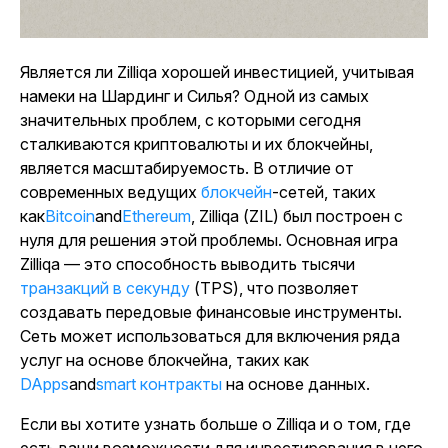
Является ли Zilliqa хорошей инвестицией, учитывая
намеки на Шардинг и Силья? Одной из самых
значительных проблем, с которыми сегодня
сталкиваются криптовалюты и их блокчейны,
является масштабируемость. В отличие от
современных ведущих
блокчейн
-сетей, таких
как
Bitcoin
and
Ethereum
, Zilliqa (ZIL) был построен с
нуля для решения этой проблемы. Основная игра
Zilliqa — это способность выводить тысячи
транзакций в секунду
(TPS), что позволяет
создавать передовые финансовые инструменты.
Сеть может использоваться для включения ряда
услуг на основе блокчейна, таких как
DApps
and
smart контракты
на основе данных.
Если вы хотите узнать больше о Zilliqa и о том, где
есть ваши возможности для инвестирования в него,