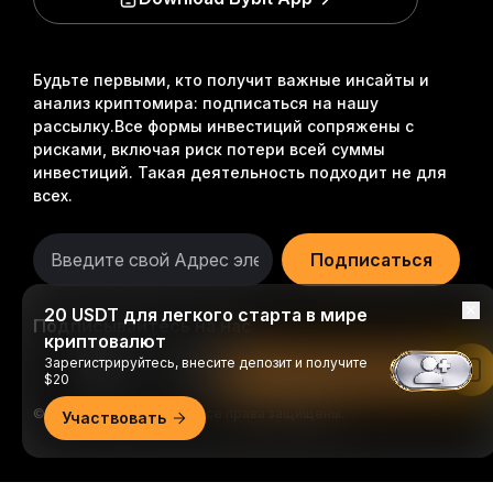
Будьте первыми, кто получит важные инсайты и
анализ криптомира: подписаться на нашу
рассылку.
Все формы инвестиций сопряжены с
рисками, включая риск потери всей суммы
инвестиций. Такая деятельность подходит не для
всех.
Подписаться
20 USDT для легкого старта в мире
Подписывайтесь на нас
криптовалют
Зарегистрируйтесь, внесите депозит и получите
Читать в приложении Bybit
$20
© 2018-2026 Bybit.com. Все права защищены.
Участвовать