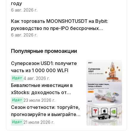
году
6 авг. 2026 г.
Как торговать MOONSHOTUSDT на Bybit:
руководство по пре-IPO бессрочных
контрактов Moonshot AI
6 авг. 2026 г.
Популярные промоакции
Суперсезон USD1: получите
часть из 1 000 000 WLFI
Идёт
4 авг. 2026 г.
Бивалютные инвестиции в
xStocks: доходность от
прогнозов
Идёт
23 июля 2026 г.
Сезон отчетности: торгуйте,
прогнозируйте и выиграйте
Cybertruck!
Идёт
21 июля 2026 г.