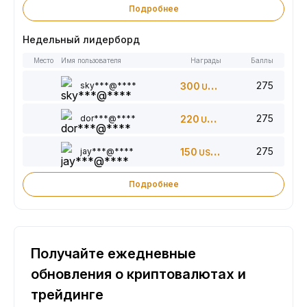
Подробнее
Недельный лидерборд
Место
Имя пользователя
Награды
Баллы
275
sky***@****
300
USDT
275
dor***@****
220
USDT
275
jay***@****
150
USDT
Подробнее
Получайте ежедневные
обновления о криптовалютах и
трейдинге