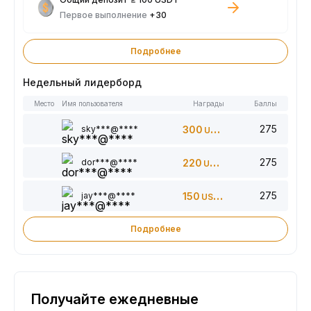
Первое выполнение
+30
Подробнее
Недельный лидерборд
Место
Имя пользователя
Награды
Баллы
275
sky***@****
300
USDT
275
dor***@****
220
USDT
275
jay***@****
150
USDT
Подробнее
Получайте ежедневные