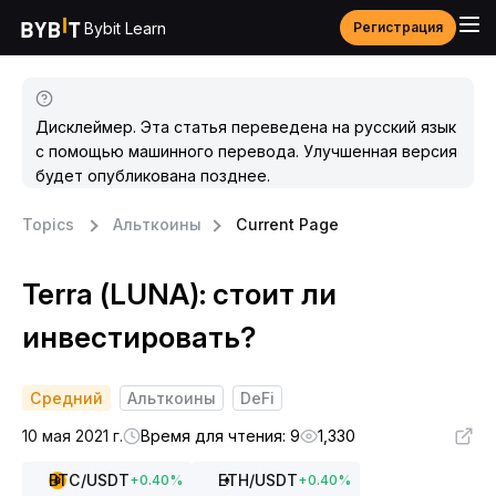
Bybit Learn
Регистрация
Дисклеймер. Эта статья переведена на русский язык
с помощью машинного перевода. Улучшенная версия
будет опубликована позднее.
Topics
Альткоины
Current Page
Terra (LUNA): стоит ли
инвестировать?
Средний
Альткоины
DeFi
10 мая 2021 г.
Время для чтения: 9
1,330
BTC
/USDT
ETH
/USDT
+
0.40
%
+
0.40
%