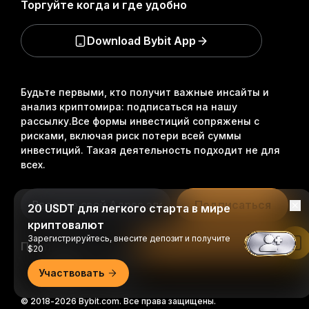
Торгуйте когда и где удобно
Download Bybit App
Будьте первыми, кто получит важные инсайты и
анализ криптомира: подписаться на нашу
рассылку.
Все формы инвестиций сопряжены с
рисками, включая риск потери всей суммы
инвестиций. Такая деятельность подходит не для
всех.
Подписаться
20 USDT для легкого старта в мире
криптовалют
Зарегистрируйтесь, внесите депозит и получите
Подписывайтесь на нас
Читать в приложении Bybit
$20
Участвовать
© 2018-2026 Bybit.com. Все права защищены.