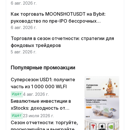
6 авг. 2026 г.
Как торговать MOONSHOTUSDT на Bybit:
руководство по пре-IPO бессрочных
контрактов Moonshot AI
6 авг. 2026 г.
Торговля в сезон отчетности: стратегии для
фондовых трейдеров
5 авг. 2026 г.
Популярные промоакции
Суперсезон USD1: получите
часть из 1 000 000 WLFI
Идёт
4 авг. 2026 г.
Бивалютные инвестиции в
xStocks: доходность от
прогнозов
Идёт
23 июля 2026 г.
Сезон отчетности: торгуйте,
прогнозируйте и выиграйте