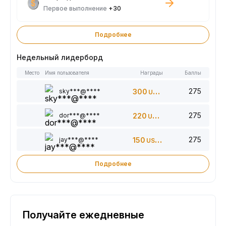
Первое выполнение
+30
Подробнее
Недельный лидерборд
Место
Имя пользователя
Награды
Баллы
275
sky***@****
300
USDT
275
dor***@****
220
USDT
275
jay***@****
150
USDT
Подробнее
Получайте ежедневные