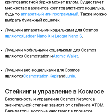
криптовалютной бирже может взлом. Существует
множество вариантов криптовалютного кошелька,
будь то
аппаратный или программный
. Также можно
выбрать бумажный кошелёк.
Лучшими аппаратными кошельками для Cosmos
являютсяLedger Nano X и Ledger Nano S
.
Лучшими мобильными кошельками для Cosmos
являются Cosmostation и
Atomic Wallet
.
Лучшими веб-кошельками для Cosmos
являются
Cosmostation
,
Keplr
and
Lunie.
Стейкинг и управление в Космосе
Безопасность и управление Cosmos Network в
значительной степени зависят от стейкинга ATOM.
Валидаторы, которые участвуют в процессе