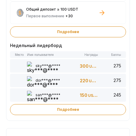
Общий депозит ≥ 100 USDT
Первое выполнение
+30
Подробнее
Недельный лидерборд
Место
Имя пользователя
Награды
Баллы
275
sky***@****
300
USDT
275
dor***@****
220
USDT
245
san***@****
150
USDT
Подробнее