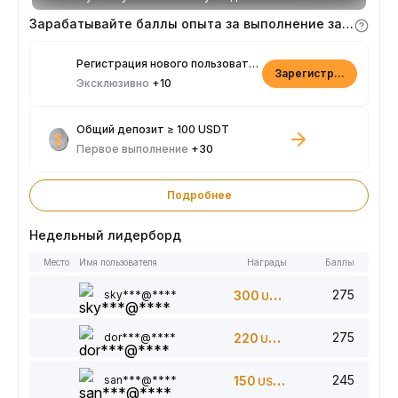
Зарабатывайте баллы опыта за выполнение заданий
Регистрация нового пользователя
Зарегистрироваться
Эксклюзивно
+10
Общий депозит ≥ 100 USDT
Первое выполнение
+30
Подробнее
Недельный лидерборд
Место
Имя пользователя
Награды
Баллы
275
sky***@****
300
USDT
275
dor***@****
220
USDT
245
san***@****
150
USDT