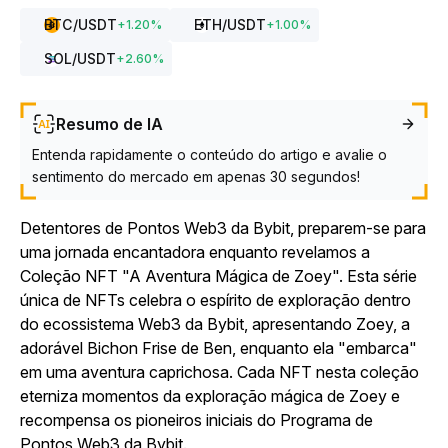
BTC
/USDT
ETH
/USDT
+
1.20
%
+
1.00
%
SOL
/USDT
+
2.60
%
Resumo de IA
Entenda rapidamente o conteúdo do artigo e avalie o
sentimento do mercado em apenas 30 segundos!
Detentores de Pontos Web3 da Bybit, preparem-se para
uma jornada encantadora enquanto revelamos a
Coleção NFT "A Aventura Mágica de Zoey". Esta série
única de NFTs celebra o espírito de exploração dentro
do ecossistema Web3 da Bybit, apresentando Zoey, a
adorável Bichon Frise de Ben, enquanto ela "embarca"
em uma aventura caprichosa. Cada NFT nesta coleção
eterniza momentos da exploração mágica de Zoey e
recompensa os pioneiros iniciais do Programa de
Pontos Web3 da Bybit.