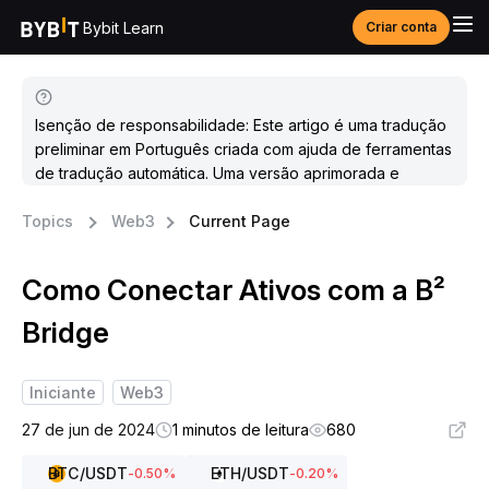
Bybit Learn
Criar conta
Isenção de responsabilidade: Este artigo é uma tradução
preliminar em Português criada com ajuda de ferramentas
de tradução automática. Uma versão aprimorada e
atualizada estará disponível em breve.
Topics
Web3
Current Page
Como Conectar Ativos com a B²
Bridge
Iniciante
Web3
27 de jun de 2024
1 minutos de leitura
680
BTC
/USDT
ETH
/USDT
-0.50
%
-0.20
%