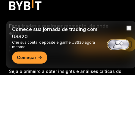
Faça trades a qualquer momento, de onde
Comece sua jornada de trading com
estiver!
US$20
Crie sua conta, deposite e ganhe US$20 agora
Leia no app da Bybit
mesmo
Download Bybit App
Começar
Seja o primeiro a obter insights e análises críticas do
mundo cripto: inscreva-se agora na nossa
Resumo detalhado
newsletter.
Todas as formas de investimentos
acarretam riscos, incluindo o risco de perder todo o
valor investido. Tais atividades podem não ser
adequadas para todos.
Inscrição