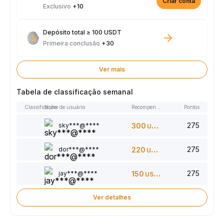
Criar conta
Exclusivo
+10
Depósito total ≥ 100 USDT
Primeira conclusão
+30
Ver mais
Tabela de classificação semanal
Classificação
Nome de usuário
Recompensas
Pontos
275
sky***@****
300
USDT
275
dor***@****
220
USDT
275
jay***@****
150
USDT
Ver detalhes