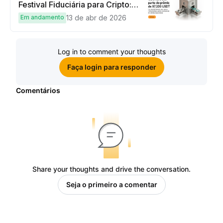
Festival Fiduciária para Cripto:
complete tarefas simples e
Em andamento
13 de abr de 2026
ganhe sua parte de 97.200 USDT!
Log in to comment your thoughts
Faça login para responder
Comentários
Share your thoughts and drive the conversation.
Seja o primeiro a comentar