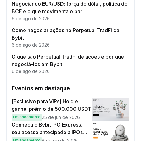
Negociando EUR/USD: força do dólar, política do
BCE e o que movimenta o par
6 de ago de 2026
Como negociar ações no Perpetual TradFi da
Bybit
6 de ago de 2026
O que são Perpetual TradFi de ações e por que
negociá-los em Bybit
6 de ago de 2026
Eventos em destaque
[Exclusivo para VIPs] Hold e
ganhe: prêmio de 500.000 USDT
Em andamento
25 de jun de 2026
Conheça o Bybit IPO Express,
seu acesso antecipado a IPOs
globais
Em andamento
8 de jun de 2026