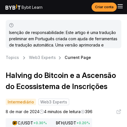
Bybit Learn
Criar conta
Isenção de responsabilidade: Este artigo é uma tradução
preliminar em Português criada com ajuda de ferramentas
de tradução automática. Uma versão aprimorada e
atualizada estará disponível em breve.
Topics
Web3 Experts
Current Page
Halving do Bitcoin e a Ascensão
do Ecossistema de Inscrições
Intermediário
Web3 Experts
8 de mar de 2024
4 minutos de leitura
396
BTC
/USDT
ETH
/USDT
+
0.30
%
+
0.20
%