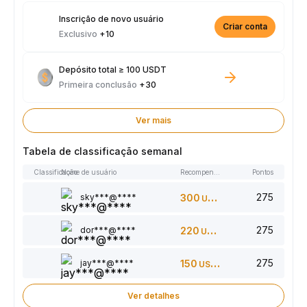
Inscrição de novo usuário
Criar conta
Exclusivo
+10
Depósito total ≥ 100 USDT
Primeira conclusão
+30
Ver mais
Tabela de classificação semanal
Classificação
Nome de usuário
Recompensas
Pontos
275
sky***@****
300
USDT
275
dor***@****
220
USDT
275
jay***@****
150
USDT
Ver detalhes