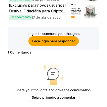
[Exclusivo para novos usuários]
Festival Fiduciária para Cripto:
complete tarefas simples e
Em andamento
13 de abr de 2026
ganhe sua parte de 97.200 USDT!
Log in to comment your thoughts
Faça login para responder
1
Comentários
Share your thoughts and drive the conversation.
Seja o primeiro a comentar