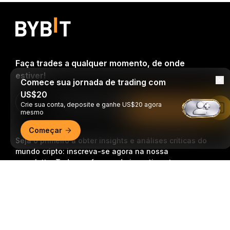
Faça trades a qualquer momento, de onde
estiver!
Comece sua jornada de trading com
US$20
Download Bybit App
Crie sua conta, deposite e ganhe US$20 agora
Leia no app da Bybit
mesmo
Começar
Seja o primeiro a obter insights e análises críticas do
mundo cripto: inscreva-se agora na nossa
newsletter.
Todas as formas de investimentos
acarretam riscos, incluindo o risco de perder todo o
Resumo detalhado
valor investido. Tais atividades podem não ser
adequadas para todos.
Inscrição