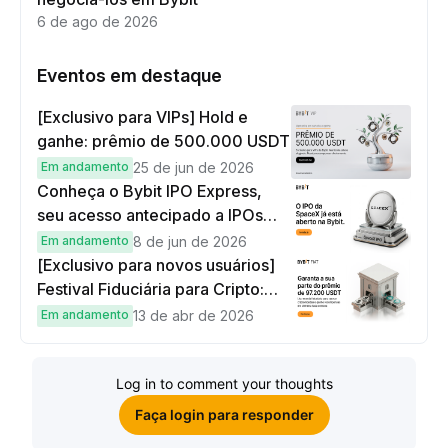
6 de ago de 2026
Eventos em destaque
[Exclusivo para VIPs] Hold e
ganhe: prêmio de 500.000 USDT
Em andamento
25 de jun de 2026
Conheça o Bybit IPO Express,
seu acesso antecipado a IPOs
globais
Em andamento
8 de jun de 2026
[Exclusivo para novos usuários]
Festival Fiduciária para Cripto:
complete tarefas simples e
Em andamento
13 de abr de 2026
ganhe sua parte de 97.200 USDT!
Log in to comment your thoughts
Faça login para responder