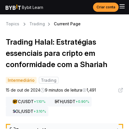
Bybit Learn
Criar conta
Topics
Trading
Current Page
Trading Halal: Estratégias
essenciais para cripto em
conformidade com a Shariah
Intermediário
Trading
15 de out de 2024
9 minutos de leitura
1,491
BTC
/USDT
ETH
/USDT
+
1.10
%
+
0.90
%
SOL
/USDT
+
3.10
%