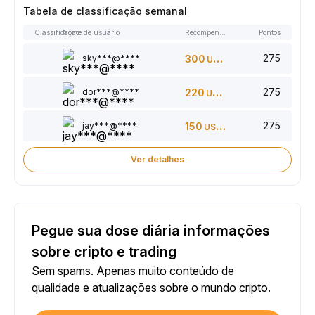
Tabela de classificação semanal
Classificação
Nome de usuário
Recompensas
Pontos
275
sky***@****
300
USDT
275
dor***@****
220
USDT
275
jay***@****
150
USDT
Ver detalhes
Pegue sua dose diária informações
sobre cripto e trading
Sem spams. Apenas muito conteúdo de
qualidade e atualizações sobre o mundo cripto.