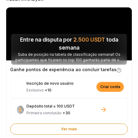
Entre na disputa por
2.500
USDT
toda
semana
Suba de posição na tabela de classificação semanal! Os
participantes que ficarem no top 100 ganharão parte de um
prêmio de 2.500 USDT toda semana.
Ganhe pontos de experiência ao concluir tarefas
Inscrição de novo usuário
Criar conta
Exclusivo
+10
Depósito total ≥ 100 USDT
Primeira conclusão
+30
Ver mais