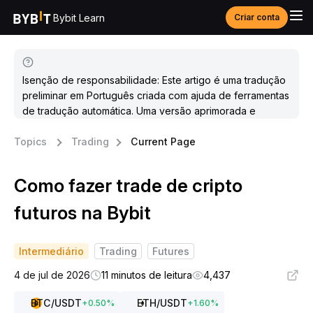
Bybit Learn
Criar conta
Isenção de responsabilidade: Este artigo é uma tradução
preliminar em Português criada com ajuda de ferramentas
de tradução automática. Uma versão aprimorada e
atualizada estará disponível em breve.
Topics
Trading
Current Page
Como fazer trade de cripto
futuros na Bybit
Intermediário
Trading
Futures
4 de jul de 2026
11 minutos de leitura
4,437
BTC
/USDT
ETH
/USDT
+
0.50
%
+
1.60
%