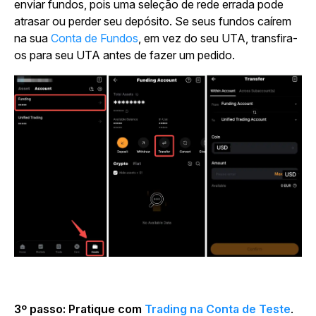
enviar fundos, pois uma seleção de rede errada pode
atrasar ou perder seu depósito. Se seus fundos caírem
na sua
Conta de Fundos
, em vez do seu UTA, transfira-
os para seu UTA antes de fazer um pedido.
3º passo: Pratique com
Trading na Conta de Teste
.