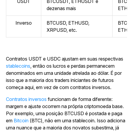
USDT
BTCUSDT, ETHUSDT e
BTCUS
dezenas mais
ETHUS
Inverso
BTCUSD, ETHUSD,
BTCUS
XRPUSD, etc.
ETHU
Contratos USDT e USDC ajustam em suas respectivas
stablecoins
, então os lucros e perdas permanecem
denominados em uma unidade atrelada ao dólar. É por
isso que a maioria dos traders iniciantes de futuros
começa aqui, em vez de com contratos inversos.
Contratos inversos
funcionam de forma diferente:
margem e ajuste ocorrem na própria criptomoeda base.
Por exemplo, uma posição BTCUSD é postada e paga
em
Bitcoin
(BTC), não em uma stablecoin. Isso adiciona
uma nuance que a maioria dos novatos subestima, já