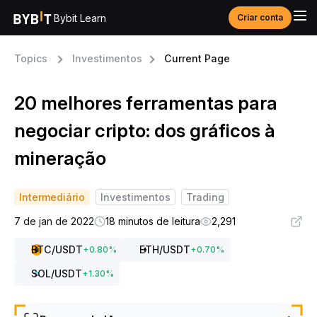
Bybit Learn
Criar conta
Topics
Investimentos
Current Page
20 melhores ferramentas para
negociar cripto: dos gráficos à
mineração
Intermediário
Investimentos
Trading
7 de jan de 2022
18 minutos de leitura
2,291
BTC
/USDT
ETH
/USDT
+
0.80
%
+
0.70
%
SOL
/USDT
+
1.30
%