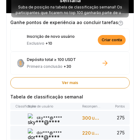
semana
Suba de posição na tabela de classificação semanal! Os
participantes que ficarem no top 100 ganharão parte de um
prêmio de 2.500 USDT toda semana.
Ganhe pontos de experiência ao concluir tarefas
Inscrição de novo usuário
Criar conta
Exclusivo
+10
Depósito total ≥ 100 USDT
Primeira conclusão
+30
Ver mais
Tabela de classificação semanal
Classificação
Nome de usuário
Recompensas
Pontos
275
sky***@****
300
USDT
275
dor***@****
220
USDT