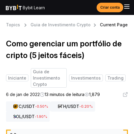
Bybit Learn
Criar conta
Topics
Guia de Investimento Crypto
Current Page
Como gerenciar um portfólio de
cripto (5 jeitos fáceis)
Guia de
Iniciante
Investimento
Investimentos
Trading
Crypto
6 de jan de 2022
13 minutos de leitura
1,879
BTC
/USDT
ETH
/USDT
-0.50
%
-0.20
%
SOL
/USDT
-1.90
%