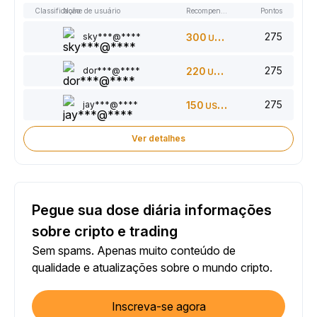
Classificação
Nome de usuário
Recompensas
Pontos
275
sky***@****
300
USDT
275
dor***@****
220
USDT
275
jay***@****
150
USDT
Ver detalhes
Pegue sua dose diária informações
sobre cripto e trading
Sem spams. Apenas muito conteúdo de
qualidade e atualizações sobre o mundo cripto.
Inscreva-se agora