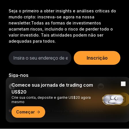
Seja o primeiro a obter insights e análises críticas do
mundo cripto: inscreva-se agora na nossa
newsletter.
Todas as formas de investimentos
acarretam riscos, incluindo o risco de perder todo o
valor investido. Tais atividades podem não ser
adequadas para todos.
Inscrição
Siga-nos
Comece sua jornada de trading com
US$20
Crie sua conta, deposite e ganhe US$20 agora
Leia no app da Bybit
mesmo
© 2018-2026 Bybit.com. Todos os direitos reservados.
Começar