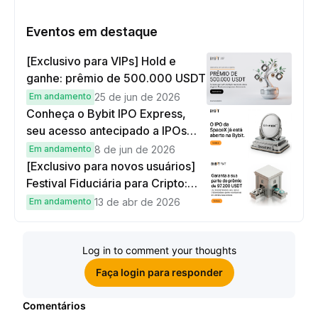
Eventos em destaque
[Exclusivo para VIPs] Hold e
ganhe: prêmio de 500.000 USDT
Em andamento
25 de jun de 2026
Conheça o Bybit IPO Express,
seu acesso antecipado a IPOs
globais
Em andamento
8 de jun de 2026
[Exclusivo para novos usuários]
Festival Fiduciária para Cripto:
complete tarefas simples e
Em andamento
13 de abr de 2026
ganhe sua parte de 97.200 USDT!
Log in to comment your thoughts
Faça login para responder
Comentários