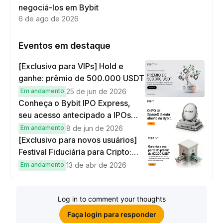
negociá-los em Bybit
6 de ago de 2026
Eventos em destaque
[Exclusivo para VIPs] Hold e
ganhe: prêmio de 500.000 USDT
Em andamento
25 de jun de 2026
Conheça o Bybit IPO Express,
seu acesso antecipado a IPOs
globais
Em andamento
8 de jun de 2026
[Exclusivo para novos usuários]
Festival Fiduciária para Cripto:
complete tarefas simples e
Em andamento
13 de abr de 2026
ganhe sua parte de 97.200 USDT!
Log in to comment your thoughts
Faça login para responder