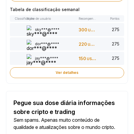
Tabela de classificação semanal
Classificação
Nome de usuário
Recompensas
Pontos
275
sky***@****
300
USDT
275
dor***@****
220
USDT
275
jay***@****
150
USDT
Ver detalhes
Pegue sua dose diária informações
sobre cripto e trading
Sem spams. Apenas muito conteúdo de
qualidade e atualizações sobre o mundo cripto.