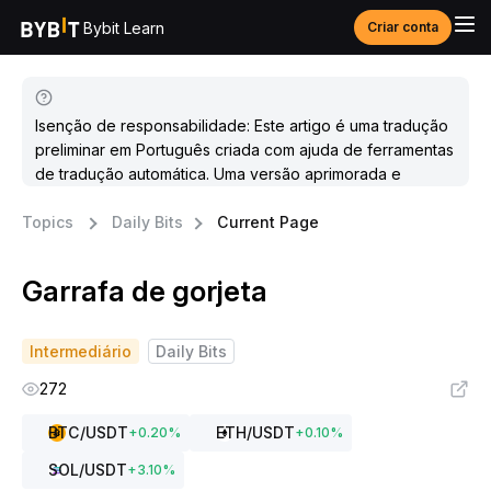
Bybit Learn
Criar conta
Isenção de responsabilidade: Este artigo é uma tradução
preliminar em Português criada com ajuda de ferramentas
de tradução automática. Uma versão aprimorada e
atualizada estará disponível em breve.
Topics
Daily Bits
Current Page
Garrafa de gorjeta
Intermediário
Daily Bits
272
BTC
/USDT
ETH
/USDT
+
0.20
%
+
0.10
%
SOL
/USDT
+
3.10
%