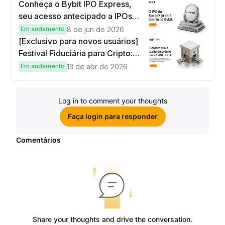
Conheça o Bybit IPO Express,
seu acesso antecipado a IPOs
globais
Em andamento
8 de jun de 2026
[Exclusivo para novos usuários]
Festival Fiduciária para Cripto:
complete tarefas simples e
Em andamento
13 de abr de 2026
ganhe sua parte de 97.200 USDT!
Log in to comment your thoughts
Faça login para responder
Comentários
Share your thoughts and drive the conversation.