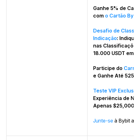
Ganhe 5% de Cash
com
o Cartão Bybit
Desafio de Classif
Indicação
: Indique
nas Classificações
18.000 USDT em B
Participe do
Carna
e Ganhe Até 525 U
Teste VIP Exclusiv
Experiência de Ne
Apenas $25,000 em
Junte-se
à Bybit ago