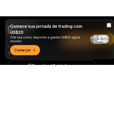
Comece sua jornada de trading com
US$20
Crie sua conta, deposite e ganhe US$20 agora
Leia no app da Bybit
mesmo
Faça trades a qualquer momento, de onde
Começar
estiver!
Download Bybit App
Resumo detalhado
Seja o primeiro a obter insights e análises críticas do
mundo cripto: inscreva-se agora na nossa
newsletter.
Todas as formas de investimentos
acarretam riscos, incluindo o risco de perder todo o
valor investido. Tais atividades podem não ser
adequadas para todos.