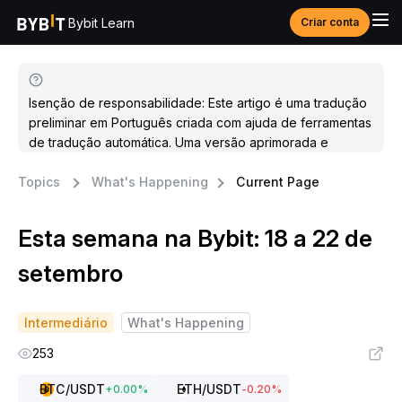
Bybit Learn
Criar conta
Isenção de responsabilidade: Este artigo é uma tradução
preliminar em Português criada com ajuda de ferramentas
de tradução automática. Uma versão aprimorada e
atualizada estará disponível em breve.
Topics
What's Happening
Current Page
Esta semana na Bybit: 18 a 22 de
setembro
Intermediário
What's Happening
253
BTC
/USDT
ETH
/USDT
+
0.00
%
-0.20
%