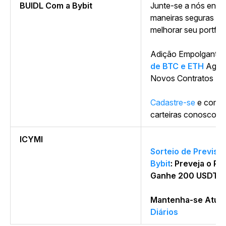
BUIDL Com a Bybit
Junte-se a nós enq
maneiras seguras e 
melhorar seu portfóli
Adição Empolgante:
de BTC e ETH
Agora
Novos Contratos
Cadastre-se
e comec
carteiras conosco a
ICYMI
Sorteio de Previs
Bybit
: Preveja o P
Ganhe 200 USDT!
Mantenha-se Atua
Diários