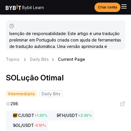
Bybit Learn
Criar conta
Isenção de responsabilidade: Este artigo é uma tradução
preliminar em Português criada com ajuda de ferramentas
de tradução automática. Uma versão aprimorada e
atualizada estará disponível em breve.
Topics
Daily Bits
Current Page
SOLução Otimal
Intermediário
Daily Bits
298
BTC
/USDT
ETH
/USDT
+
1.20
%
+
2.30
%
SOL
/USDT
-0.10
%