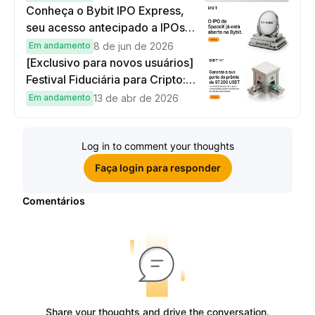
Conheça o Bybit IPO Express,
seu acesso antecipado a IPOs
globais
Em andamento
8 de jun de 2026
[Exclusivo para novos usuários]
Festival Fiduciária para Cripto:
complete tarefas simples e
Em andamento
13 de abr de 2026
ganhe sua parte de 97.200 USDT!
Log in to comment your thoughts
Faça login para responder
Comentários
Share your thoughts and drive the conversation.