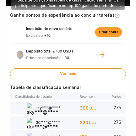
Suba de posição na tabela de classificação semanal! Os
participantes que ficarem no top 100 ganharão parte de um
prêmio de 2.500 USDT toda semana.
Ganhe pontos de experiência ao concluir tarefas
Inscrição de novo usuário
Criar conta
Exclusivo
+10
Depósito total ≥ 100 USDT
Primeira conclusão
+30
Ver mais
Tabela de classificação semanal
Classificação
Nome de usuário
Recompensas
Pontos
275
sky***@****
300
USDT
275
dor***@****
220
USDT