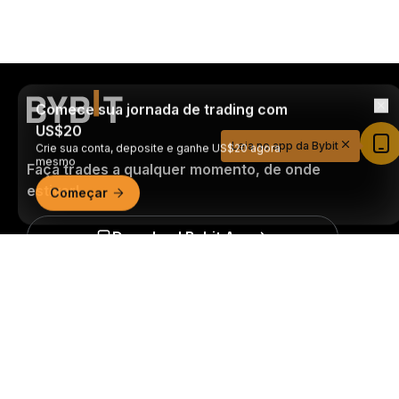
Comece sua jornada de trading com
US$20
Crie sua conta, deposite e ganhe US$20 agora
Leia no app da Bybit
mesmo
Faça trades a qualquer momento, de onde
Começar
estiver!
Download Bybit App
Resumo detalhado
Seja o primeiro a obter insights e análises críticas do
mundo cripto: inscreva-se agora na nossa
newsletter.
Todas as formas de investimentos
acarretam riscos, incluindo o risco de perder todo o
valor investido. Tais atividades podem não ser
adequadas para todos.