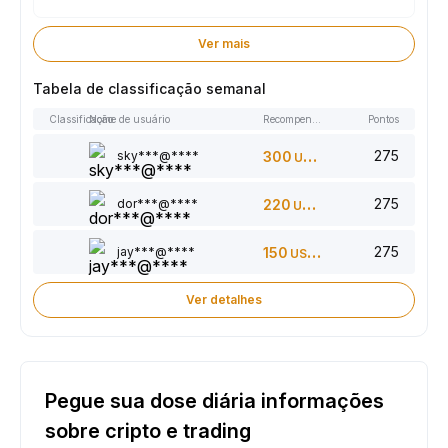
Ver mais
Tabela de classificação semanal
Classificação
Nome de usuário
Recompensas
Pontos
275
sky***@****
300
USDT
275
dor***@****
220
USDT
275
jay***@****
150
USDT
Ver detalhes
Pegue sua dose diária informações
sobre cripto e trading