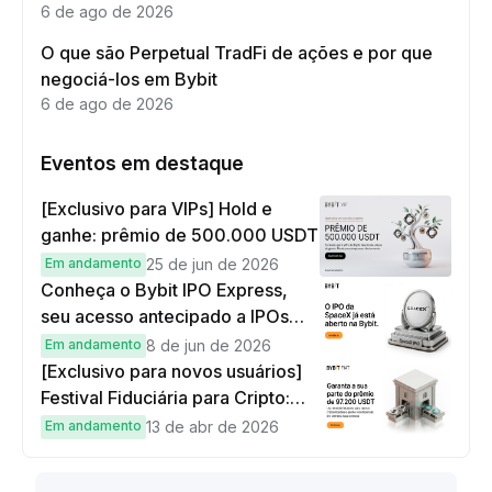
6 de ago de 2026
O que são Perpetual TradFi de ações e por que
negociá-los em Bybit
6 de ago de 2026
Eventos em destaque
[Exclusivo para VIPs] Hold e
ganhe: prêmio de 500.000 USDT
Em andamento
25 de jun de 2026
Conheça o Bybit IPO Express,
seu acesso antecipado a IPOs
globais
Em andamento
8 de jun de 2026
[Exclusivo para novos usuários]
Festival Fiduciária para Cripto:
complete tarefas simples e
Em andamento
13 de abr de 2026
ganhe sua parte de 97.200 USDT!