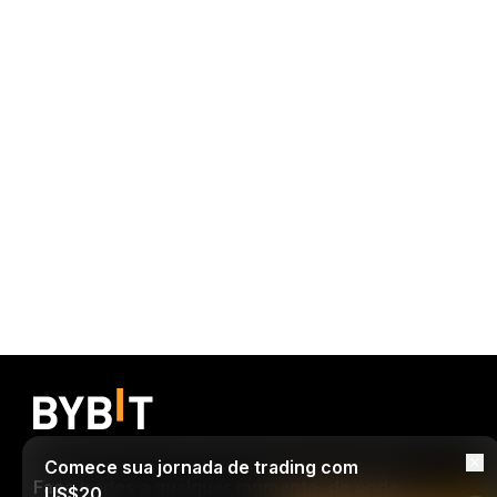
Comece sua jornada de trading com
Faça trades a qualquer momento, de onde
US$20