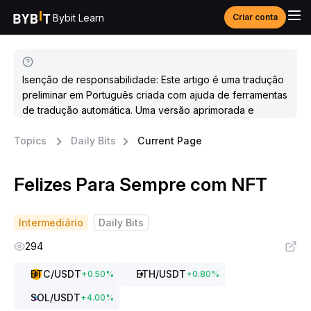
Bybit Learn
Criar conta
Isenção de responsabilidade: Este artigo é uma tradução
preliminar em Português criada com ajuda de ferramentas
de tradução automática. Uma versão aprimorada e
atualizada estará disponível em breve.
Topics
Daily Bits
Current Page
Felizes Para Sempre com NFT
Intermediário
Daily Bits
294
BTC
/USDT
ETH
/USDT
+
0.50
%
+
0.80
%
SOL
/USDT
+
4.00
%