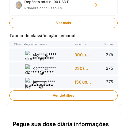
Depósito total ≥ 100 USDT
Primeira conclusão
+30
Ver mais
Tabela de classificação semanal
Classificação
Nome de usuário
Recompensas
Pontos
275
sky***@****
300
USDT
275
dor***@****
220
USDT
275
jay***@****
150
USDT
Ver detalhes
Pegue sua dose diária informações