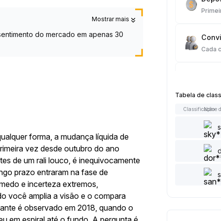
Primei
Mostrar mais
o sentimento do mercado em apenas 30
Convi
Cada 
Tradi
Cada 
Tabela de clas
Classificação
Nome d
Artigo
Cada 
ualquer forma, a mudança líquida de
primeira vez desde outubro do ano
Adici
s de um rali louco, é inequivocamente
Cada 
longo prazo entraram na fase de
medo e incerteza extremos,
Curtir
do você amplia a visão e o compara
Cada 
hante é observado em 2018, quando o
 em espiral até o fundo. A pergunta é,