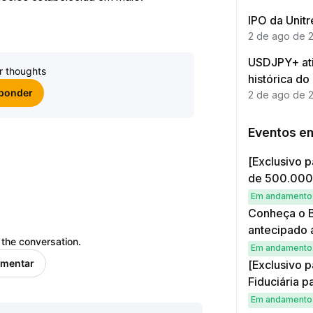
IPO da Unit
2 de ago de 
USDJPY+ ati
r thoughts
histórica do
sponder
2 de ago de 
Eventos e
[Exclusivo p
de 500.00
Em andamento
Conheça o B
antecipado 
 the conversation.
Em andamento
omentar
[Exclusivo p
Fiduciária p
simples e g
Em andamento