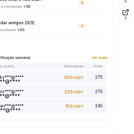
0
ra conclusão
+30
0
dar amigos (0/3)
conclusão
+50
ng em Spot ≥ 100 USDT
conclusão
+10
sificação semanal
Ver mais
e usuário
Recompensas
Pontos
 lido: 0/5
conclusão
+1
sky***@****
275
300
USDT
dor***@****
275
220
USDT
onar um comentário (0/5)
conclusão
+2
san***@****
245
150
USDT
 5 artigo(s) (0/5)
conclusão
+1