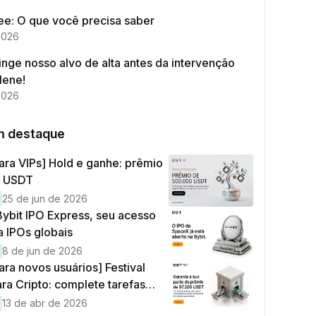
ree: O que você precisa saber
2026
nge nosso alvo de alta antes da intervenção
 Iene!
2026
m destaque
ara VIPs] Hold e ganhe: prêmio
0 USDT
25 de jun de 2026
ybit IPO Express, seu acesso
a IPOs globais
8 de jun de 2026
ara novos usuários] Festival
ara Cripto: complete tarefas
anhe sua parte de 97.200 USDT!
13 de abr de 2026