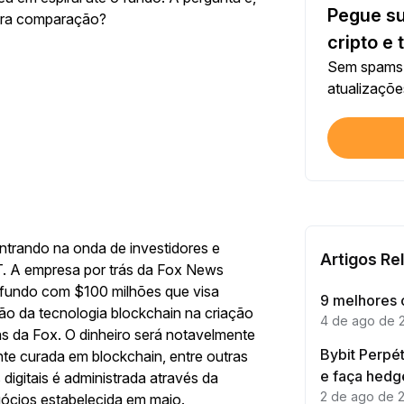
Pegue su
para comparação?
Cada 
cripto e 
Sem spams.
US$ 1
atualizaçõe
Cada 
Verif
Primei
Inves
ntrando na onda de investidores e
Primei
Artigos Re
. A empresa por trás da Fox News
o fundo com $100 milhões que visa
9 melhores 
ção da tecnologia blockchain na criação
Cada 
4 de ago de 
as da Fox. O dinheiro será notavelmente
Bybit Perpé
ente curada em blockchain, entre outras
e faça hedg
 digitais é administrada através da
Cada 
2 de ago de 
gócios estabelecida em maio.