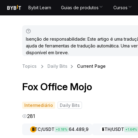
Bybit Learn
Guias de produtos
Cursos
Isenção de responsabilidade: Este artigo é uma traduç
ajuda de ferramentas de tradução automática. Uma ver
disponível em breve.
Topics
Daily Bits
Current Page
Fox Office Mojo
Intermediário
Daily Bits
281
BTC
/USDT
64.489,9
ETH
/USDT
+
0.18
%
+
1.64
%