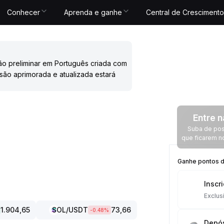
Conhecer
Aprenda e ganhe
Central de Crescimento
ão preliminar em Português criada com
são aprimorada e atualizada estará
Entre n
Suba de posi
que ficarem n
Ganhe pontos de
Inscr
Exclus
1.904,65
SOL
/USDT
73,66
-0.48
%
Depós