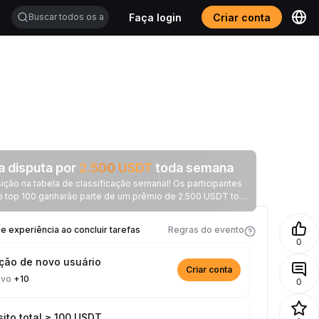
Faça login
Criar conta
a disputa por
2.500
USDT
toda semana
ção na tabela de classificação semanal! Os participantes
o top 100 ganharão parte de um prêmio de 2.500 USDT toda
semana.
 experiência ao concluir tarefas
Regras do evento
0
ição de novo usuário
Criar conta
ivo
+10
0
ito total ≥ 100 USDT