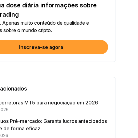
a dose diária informações sobre
Compartilhar artigo nas redes sociais (0/5)
conclusão
+2
trading
 Apenas muito conteúdo de qualidade e
00 + Trading com bots
s sobre o mundo cripto.
conclusão
+10
Inscreva-se agora
ique a sua identidade
ra conclusão
+20
timento no Earn ≥ 10U
ra conclusão
+15
lacionados
Opere pelo menos US$1000 em Futuros
corretoras MT5 para negociação em 2026
conclusão
+15
2026
tuos Pré-mercado: Garanta lucros antecipados
Opere pelo menos US$2000 em Opções
e de forma eficaz
conclusão
+10
2026