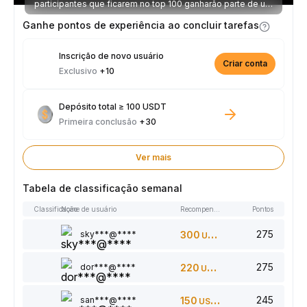
participantes que ficarem no top 100 ganharão parte de um
prêmio de 2.500 USDT toda semana.
Ganhe pontos de experiência ao concluir tarefas
Inscrição de novo usuário
Criar conta
Exclusivo
+10
Depósito total ≥ 100 USDT
Primeira conclusão
+30
Ver mais
Tabela de classificação semanal
Classificação
Nome de usuário
Recompensas
Pontos
275
sky***@****
300
USDT
275
dor***@****
220
USDT
245
san***@****
150
USDT