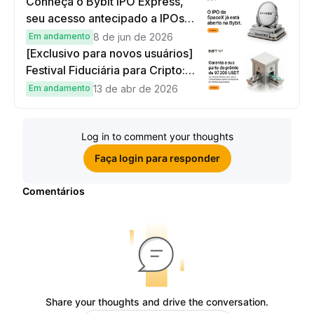
Conheça o Bybit IPO Express,
seu acesso antecipado a IPOs
globais
Em andamento
8 de jun de 2026
[Exclusivo para novos usuários]
Festival Fiduciária para Cripto:
complete tarefas simples e
Em andamento
13 de abr de 2026
ganhe sua parte de 97.200 USDT!
Log in to comment your thoughts
Faça login para responder
Comentários
Share your thoughts and drive the conversation.