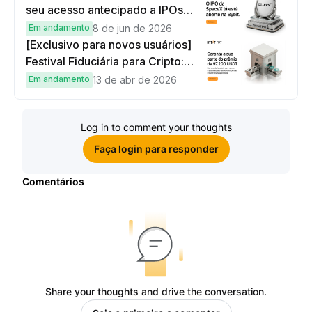
seu acesso antecipado a IPOs
globais
Em andamento
8 de jun de 2026
[Exclusivo para novos usuários]
Festival Fiduciária para Cripto:
complete tarefas simples e
Em andamento
13 de abr de 2026
ganhe sua parte de 97.200 USDT!
Log in to comment your thoughts
Faça login para responder
Comentários
Share your thoughts and drive the conversation.