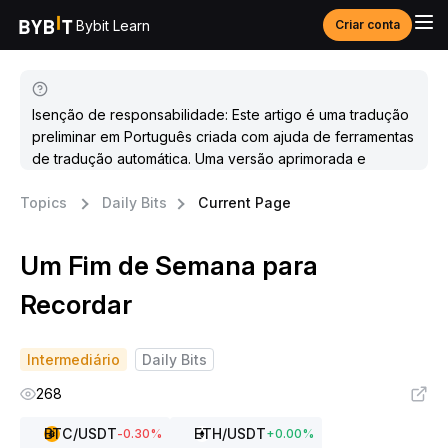
Bybit Learn
Criar conta
Isenção de responsabilidade: Este artigo é uma tradução
preliminar em Português criada com ajuda de ferramentas
de tradução automática. Uma versão aprimorada e
atualizada estará disponível em breve.
Topics
Daily Bits
Current Page
Um Fim de Semana para
Recordar
Intermediário
Daily Bits
268
BTC
/USDT
ETH
/USDT
-0.30
%
+
0.00
%