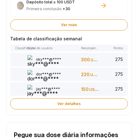
Depósito total ≥ 100 USDT
Primeira conclusão
+30
Ver mais
Tabela de classificação semanal
Classificação
Nome de usuário
Recompensas
Pontos
275
sky***@****
300
USDT
275
dor***@****
220
USDT
275
jay***@****
150
USDT
Ver detalhes
Pegue sua dose diária informações