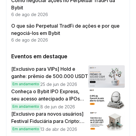
Como negociar ações no Perpetual TradFi da
Bybit
6 de ago de 2026
O que são Perpetual TradFi de ações e por que
negociá-los em Bybit
6 de ago de 2026
Eventos em destaque
[Exclusivo para VIPs] Hold e
ganhe: prêmio de 500.000 USDT
Em andamento
25 de jun de 2026
Conheça o Bybit IPO Express,
seu acesso antecipado a IPOs
globais
Em andamento
8 de jun de 2026
[Exclusivo para novos usuários]
Festival Fiduciária para Cripto:
complete tarefas simples e
Em andamento
13 de abr de 2026
ganhe sua parte de 97.200 USDT!