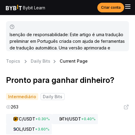
Bybit Learn
Criar conta
Isenção de responsabilidade: Este artigo é uma tradução
preliminar em Português criada com ajuda de ferramentas
de tradução automática. Uma versão aprimorada e
atualizada estará disponível em breve.
Topics
Daily Bits
Current Page
Pronto para ganhar dinheiro?
Intermediário
Daily Bits
263
BTC
/USDT
ETH
/USDT
+
0.30
%
+
0.40
%
SOL
/USDT
+
3.60
%