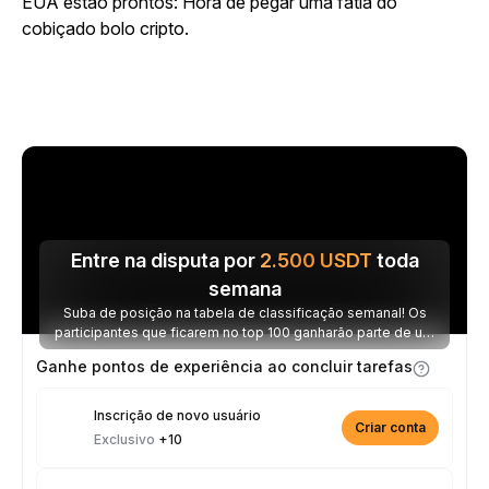
EUA estão prontos: Hora de pegar uma fatia do
cobiçado bolo cripto.
Entre na disputa por
2.500
USDT
toda
semana
Suba de posição na tabela de classificação semanal! Os
participantes que ficarem no top 100 ganharão parte de um
prêmio de 2.500 USDT toda semana.
Ganhe pontos de experiência ao concluir tarefas
Inscrição de novo usuário
Criar conta
Exclusivo
+10