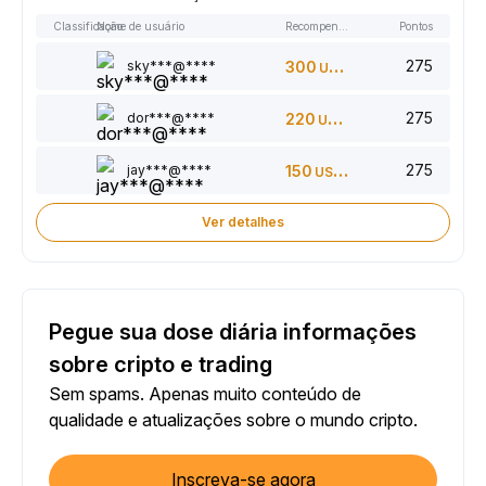
Classificação
Nome de usuário
Recompensas
Pontos
275
sky***@****
300
USDT
275
dor***@****
220
USDT
275
jay***@****
150
USDT
Ver detalhes
Pegue sua dose diária informações
sobre cripto e trading
Sem spams. Apenas muito conteúdo de
qualidade e atualizações sobre o mundo cripto.
Inscreva-se agora