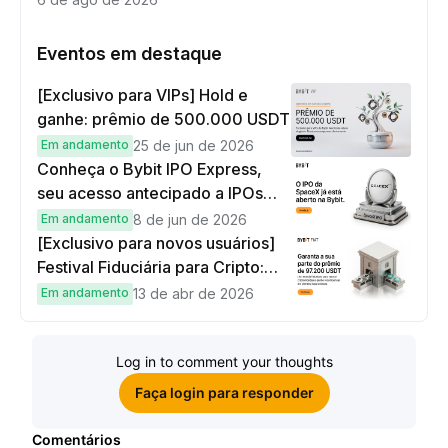
Eventos em destaque
[Exclusivo para VIPs] Hold e
ganhe: prêmio de 500.000 USDT
Em andamento
25 de jun de 2026
Conheça o Bybit IPO Express,
seu acesso antecipado a IPOs
globais
Em andamento
8 de jun de 2026
[Exclusivo para novos usuários]
Festival Fiduciária para Cripto:
complete tarefas simples e
Em andamento
13 de abr de 2026
ganhe sua parte de 97.200 USDT!
Log in to comment your thoughts
Faça login para responder
Comentários