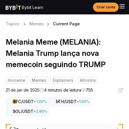
Bybit Learn
Criar conta
Topics
Memes
Current Page
Melania Meme (MELANIA):
Melania Trump lança nova
memecoin seguindo TRUMP
Iniciante
Memes
Explainers
Altcoins
21 de jan de 2025
4 minutos de leitura
755
BTC
/USDT
ETH
/USDT
+
1.20
%
+
1.00
%
SOL
/USDT
+
2.60
%