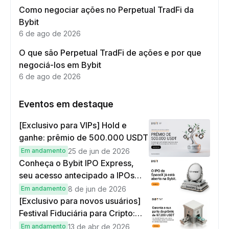
Como negociar ações no Perpetual TradFi da
Bybit
6 de ago de 2026
O que são Perpetual TradFi de ações e por que
negociá-los em Bybit
6 de ago de 2026
Eventos em destaque
[Exclusivo para VIPs] Hold e
ganhe: prêmio de 500.000 USDT
Em andamento
25 de jun de 2026
Conheça o Bybit IPO Express,
seu acesso antecipado a IPOs
globais
Em andamento
8 de jun de 2026
[Exclusivo para novos usuários]
Festival Fiduciária para Cripto:
complete tarefas simples e
Em andamento
13 de abr de 2026