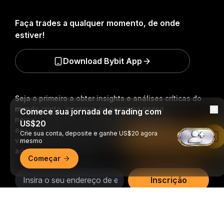
Faça trades a qualquer momento, de onde
estiver!
Download Bybit App
Seja o primeiro a obter insights e análises críticas do
mundo cripto: inscreva-se agora na nossa
Comece sua jornada de trading com
newsletter.
Todas as formas de investimentos
US$20
acarretam riscos, incluindo o risco de perder todo o
Crie sua conta, deposite e ganhe US$20 agora
Leia no app da Bybit
valor investido. Tais atividades podem não ser
mesmo
adequadas para todos.
Começar
Inscrição
Resumo detalhado
Siga-nos