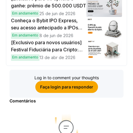
ganhe: prêmio de 500.000 USDT
Em andamento
25 de jun de 2026
Conheça o Bybit IPO Express,
seu acesso antecipado a IPOs
globais
Em andamento
8 de jun de 2026
[Exclusivo para novos usuários]
Festival Fiduciária para Cripto:
complete tarefas simples e
Em andamento
13 de abr de 2026
ganhe sua parte de 97.200 USDT!
Log in to comment your thoughts
Faça login para responder
Comentários