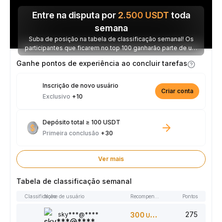
Entre na disputa por
2.500
USDT
toda
semana
Suba de posição na tabela de classificação semanal! Os
participantes que ficarem no top 100 ganharão parte de um
prêmio de 2.500 USDT toda semana.
Ganhe pontos de experiência ao concluir tarefas
Inscrição de novo usuário
Criar conta
Exclusivo
+10
Depósito total ≥ 100 USDT
Primeira conclusão
+30
Ver mais
Tabela de classificação semanal
Classificação
Nome de usuário
Recompensas
Pontos
275
sky***@****
300
USDT