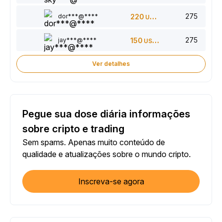
275
dor***@****
220
USDT
275
jay***@****
150
USDT
Ver detalhes
Pegue sua dose diária informações
sobre cripto e trading
Sem spams. Apenas muito conteúdo de
qualidade e atualizações sobre o mundo cripto.
Inscreva-se agora