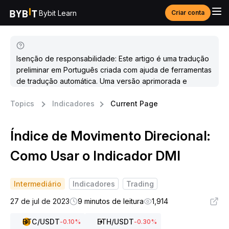
Bybit Learn
Criar conta
Isenção de responsabilidade: Este artigo é uma tradução
preliminar em Português criada com ajuda de ferramentas
de tradução automática. Uma versão aprimorada e
atualizada estará disponível em breve.
Topics
Indicadores
Current Page
Índice de Movimento Direcional:
Como Usar o Indicador DMI
Intermediário
Indicadores
Trading
27 de jul de 2023
9 minutos de leitura
1,914
BTC
/USDT
ETH
/USDT
-0.10
%
-0.30
%