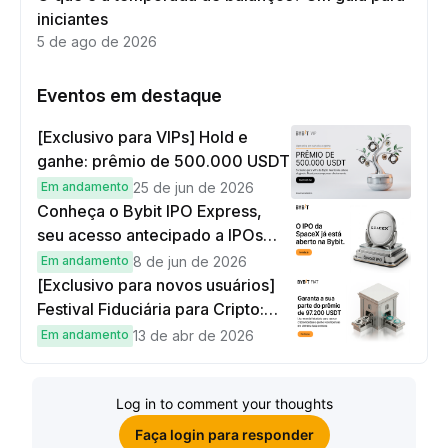
iniciantes
5 de ago de 2026
Eventos em destaque
[Exclusivo para VIPs] Hold e
ganhe: prêmio de 500.000 USDT
Em andamento
25 de jun de 2026
Conheça o Bybit IPO Express,
seu acesso antecipado a IPOs
globais
Em andamento
8 de jun de 2026
[Exclusivo para novos usuários]
Festival Fiduciária para Cripto:
complete tarefas simples e
Em andamento
13 de abr de 2026
ganhe sua parte de 97.200 USDT!
Log in to comment your thoughts
Faça login para responder