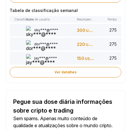
Tabela de classificação semanal
Classificação
Nome de usuário
Recompensas
Pontos
275
sky***@****
300
USDT
275
dor***@****
220
USDT
275
jay***@****
150
USDT
Ver detalhes
Pegue sua dose diária informações
sobre cripto e trading
Sem spams. Apenas muito conteúdo de
qualidade e atualizações sobre o mundo cripto.