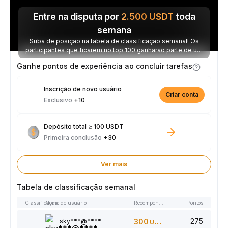
Entre na disputa por
2.500
USDT
toda
semana
Suba de posição na tabela de classificação semanal! Os
participantes que ficarem no top 100 ganharão parte de um
prêmio de 2.500 USDT toda semana.
Ganhe pontos de experiência ao concluir tarefas
Inscrição de novo usuário
Criar conta
Exclusivo
+10
Depósito total ≥ 100 USDT
Primeira conclusão
+30
Ver mais
Tabela de classificação semanal
Classificação
Nome de usuário
Recompensas
Pontos
275
sky***@****
300
USDT