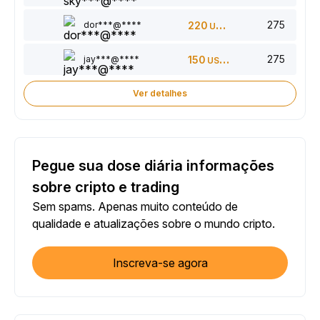
275
dor***@****
220
USDT
275
jay***@****
150
USDT
Ver detalhes
Pegue sua dose diária informações
sobre cripto e trading
Sem spams. Apenas muito conteúdo de
qualidade e atualizações sobre o mundo cripto.
Inscreva-se agora