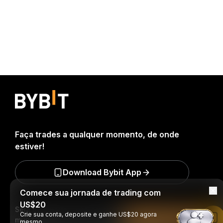
Faça trades a qualquer momento, de onde
estiver!
Download Bybit App
Comece sua jornada de trading com
US$20
Seja o primeiro a obter insights e análises críticas do
Crie sua conta, deposite e ganhe US$20 agora
Leia no app da Bybit
mundo cripto: inscreva-se agora na nossa
mesmo