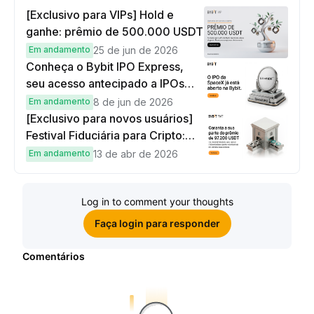
[Exclusivo para VIPs] Hold e
ganhe: prêmio de 500.000 USDT
Em andamento
25 de jun de 2026
Conheça o Bybit IPO Express,
seu acesso antecipado a IPOs
globais
Em andamento
8 de jun de 2026
[Exclusivo para novos usuários]
Festival Fiduciária para Cripto:
complete tarefas simples e
Em andamento
13 de abr de 2026
ganhe sua parte de 97.200 USDT!
Log in to comment your thoughts
Faça login para responder
Comentários