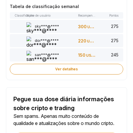
Tabela de classificação semanal
Classificação
Nome de usuário
Recompensas
Pontos
275
sky***@****
300
USDT
275
dor***@****
220
USDT
245
san***@****
150
USDT
Ver detalhes
Pegue sua dose diária informações
sobre cripto e trading
Sem spams. Apenas muito conteúdo de
qualidade e atualizações sobre o mundo cripto.