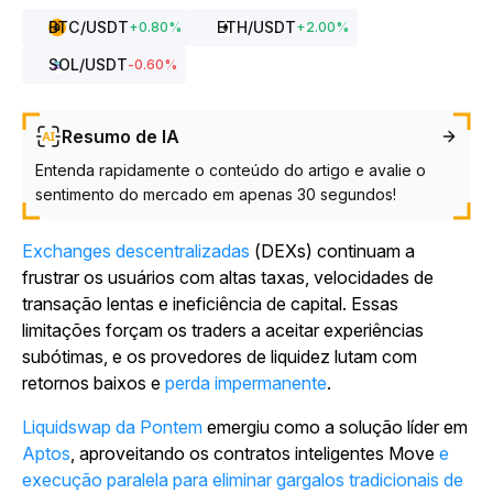
BTC
/USDT
ETH
/USDT
+
0.80
%
+
2.00
%
SOL
/USDT
-0.60
%
Resumo de IA
Entenda rapidamente o conteúdo do artigo e avalie o
sentimento do mercado em apenas 30 segundos!
Exchanges descentralizadas
(DEXs) continuam a
frustrar os usuários com altas taxas, velocidades de
transação lentas e ineficiência de capital. Essas
limitações forçam os traders a aceitar experiências
subótimas, e os provedores de liquidez lutam com
retornos baixos e
perda impermanente
.
Liquidswap da Pontem
emergiu como a solução líder em
Aptos
, aproveitando os contratos inteligentes Move
e
execução paralela para eliminar gargalos tradicionais de