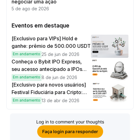
negociar uma ação
5 de ago de 2026
Eventos em destaque
[Exclusivo para VIPs] Hold e
ganhe: prêmio de 500.000 USDT
Em andamento
25 de jun de 2026
Conheça o Bybit IPO Express,
seu acesso antecipado a IPOs
globais
Em andamento
8 de jun de 2026
[Exclusivo para novos usuários]
Festival Fiduciária para Cripto:
complete tarefas simples e
Em andamento
13 de abr de 2026
ganhe sua parte de 97.200 USDT!
Log in to comment your thoughts
Faça login para responder