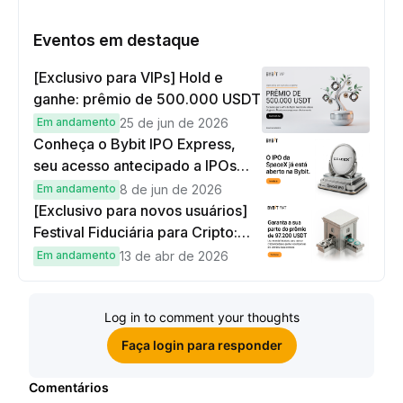
Eventos em destaque
[Exclusivo para VIPs] Hold e
ganhe: prêmio de 500.000 USDT
Em andamento
25 de jun de 2026
Conheça o Bybit IPO Express,
seu acesso antecipado a IPOs
globais
Em andamento
8 de jun de 2026
[Exclusivo para novos usuários]
Festival Fiduciária para Cripto:
complete tarefas simples e
Em andamento
13 de abr de 2026
ganhe sua parte de 97.200 USDT!
Log in to comment your thoughts
Faça login para responder
Comentários