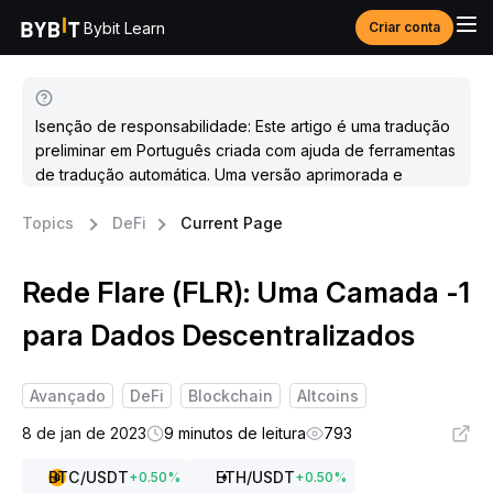
Bybit Learn
Criar conta
Isenção de responsabilidade: Este artigo é uma tradução
preliminar em Português criada com ajuda de ferramentas
de tradução automática. Uma versão aprimorada e
atualizada estará disponível em breve.
Topics
DeFi
Current Page
Rede Flare (FLR): Uma Camada -1
para Dados Descentralizados
Avançado
DeFi
Blockchain
Altcoins
8 de jan de 2023
9 minutos de leitura
793
BTC
/USDT
ETH
/USDT
+
0.50
%
+
0.50
%