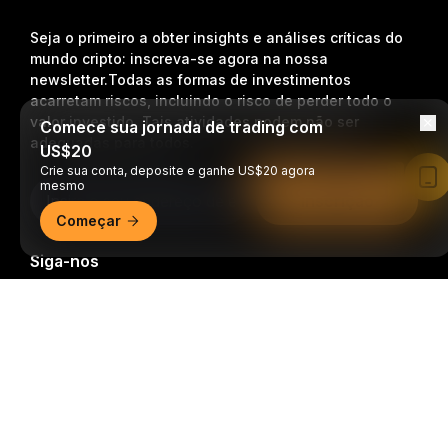
Seja o primeiro a obter insights e análises críticas do
mundo cripto: inscreva-se agora na nossa
newsletter.
Todas as formas de investimentos
acarretam riscos, incluindo o risco de perder todo o
valor investido. Tais atividades podem não ser
Comece sua jornada de trading com
adequadas para todos.
US$20
Crie sua conta, deposite e ganhe US$20 agora
Leia no app da Bybit
mesmo
Inscrição
Começar
Siga-nos
Resumo detalhado
© 2018-2026 Bybit.com. Todos os direitos reservados.