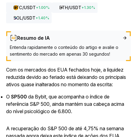
BTC
/USDT
ETH
/USDT
+
1.00
%
+
1.30
%
SOL
/USDT
+
1.40
%
Resumo de IA
Entenda rapidamente o conteúdo do artigo e avalie o
sentimento do mercado em apenas 30 segundos!
Com os mercados dos EUA fechados hoje, a liquidez
reduzida devido ao feriado está deixando os principais
ativos quase inalterados no momento da escrita:
O
SP500
da Bybit, que acompanha o índice de
referência S&P 500, ainda mantém sua cabeça acima
do nível psicológico de 6.800.
A recuperação do S&P 500 de até 4,75% na semana
passada agora deixa este índice de ações dos EUA