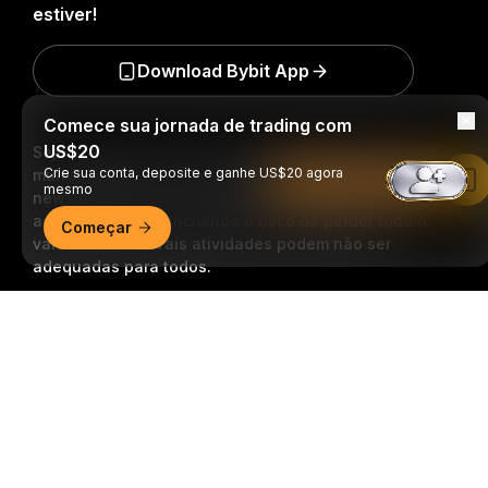
estiver!
Download Bybit App
Comece sua jornada de trading com
US$20
Seja o primeiro a obter insights e análises críticas do
Crie sua conta, deposite e ganhe US$20 agora
mundo cripto: inscreva-se agora na nossa
Leia no app da Bybit
mesmo
newsletter.
Todas as formas de investimentos
acarretam riscos, incluindo o risco de perder todo o
Começar
valor investido. Tais atividades podem não ser
adequadas para todos.
Resumo detalhado
Inscrição
Siga-nos