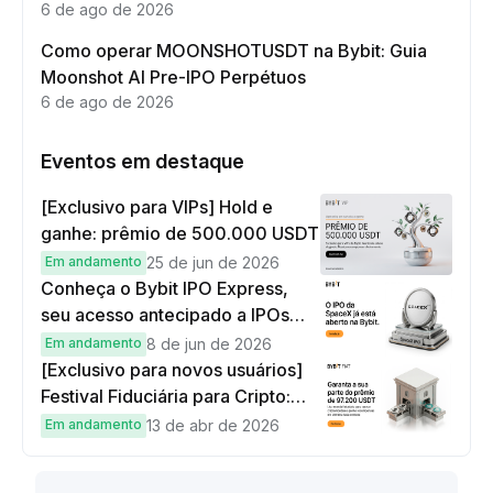
6 de ago de 2026
Como operar MOONSHOTUSDT na Bybit: Guia
Moonshot AI Pre-IPO Perpétuos
6 de ago de 2026
Eventos em destaque
[Exclusivo para VIPs] Hold e
ganhe: prêmio de 500.000 USDT
Em andamento
25 de jun de 2026
Conheça o Bybit IPO Express,
seu acesso antecipado a IPOs
globais
Em andamento
8 de jun de 2026
[Exclusivo para novos usuários]
Festival Fiduciária para Cripto:
complete tarefas simples e
Em andamento
13 de abr de 2026
ganhe sua parte de 97.200 USDT!