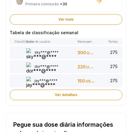
Primeira conclusão
+30
Ver mais
Tabela de classificação semanal
Classificação
Nome de usuário
Recompensas
Pontos
275
sky***@****
300
USDT
275
dor***@****
220
USDT
275
jay***@****
150
USDT
Ver detalhes
Pegue sua dose diária informações