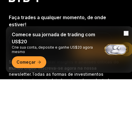
Faça trades a qualquer momento, de onde
estiver!
Comece sua jornada de trading com
Download Bybit App
US$20
Crie sua conta, deposite e ganhe US$20 agora
Leia no app da Bybit
mesmo
Seja o primeiro a obter insights e análises críticas do
Começar
mundo cripto: inscreva-se agora na nossa
newsletter.
Todas as formas de investimentos
acarretam riscos, incluindo o risco de perder todo o
valor investido. Tais atividades podem não ser
Resumo detalhado
adequadas para todos.
Inscrição
Siga-nos