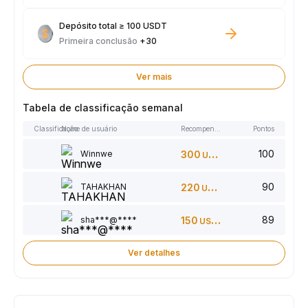
Depósito total ≥ 100 USDT
Primeira conclusão
+30
Ver mais
Tabela de classificação semanal
Classificação
Nome de usuário
Recompensas
Pontos
100
Winnwe
300
USDT
90
TAHAKHAN
220
USDT
89
sha***@****
150
USDT
Ver detalhes