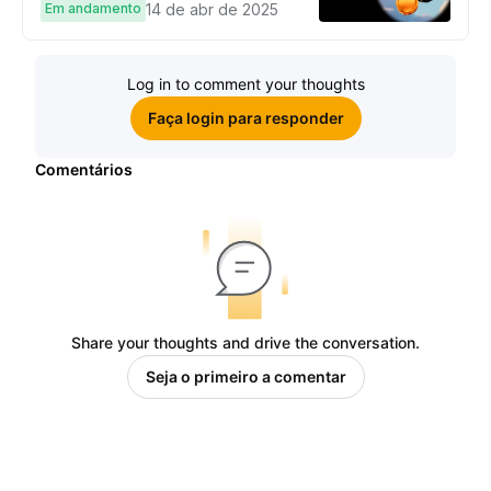
cashback e bônus no cartão!
Em andamento
14 de abr de 2025
Log in to comment your thoughts
Faça login para responder
Comentários
Share your thoughts and drive the conversation.
Seja o primeiro a comentar