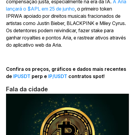
compensação justa, especialmente na era da IA.
A Aria
lançará o $APL em 25 de junho
, o primeiro token
IPRWA apoiado por direitos musicais fracionados de
artistas como Justin Bieber, BLACKPINK e Miley Cyrus.
Os detentores podem reivindicar, fazer stake para
ganhar royalties e pontos Aria, e rastrear ativos através
do aplicativo web da Aria.
Confira os preços, gráficos e dados mais recentes
de
IPUSDT
perp e
IP/USDT
contratos spot!
Fala da cidade