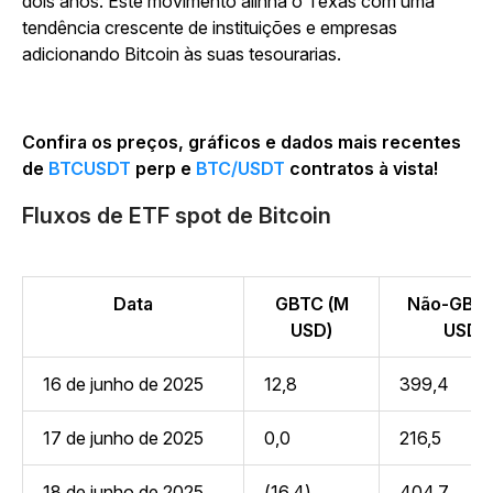
dois anos. Este movimento alinha o Texas com uma
tendência crescente de instituições e empresas
adicionando Bitcoin às suas tesourarias.
Confira os preços, gráficos e dados mais recentes
de
BTCUSDT
perp e
BTC/USDT
contratos à vista!
Fluxos de ETF spot de Bitcoin
Data
GBTC (M
Não-GBTC
USD)
USD)
16 de junho de 2025
12,8
399,4
17 de junho de 2025
0,0
216,5
18 de junho de 2025
(16,4)
404,7