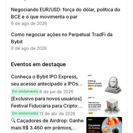
Negociando EUR/USD: força do dólar, política do
BCE e o que movimenta o par
6 de ago de 2026
Como negociar ações no Perpetual TradFi da
Bybit
6 de ago de 2026
Eventos em destaque
Conheça o Bybit IPO Express,
seu acesso antecipado a IPOs
globais
Em andamento
8 de jun de 2026
[Exclusivo para novos usuários]
Festival Fiduciária para Cripto:
complete tarefas simples e
Em andamento
13 de abr de 2026
ganhe sua parte de 97.200 USDT!
🔍 Caçadores de Airdrop: Ganhe
mais R$ 3.460 em prêmios,